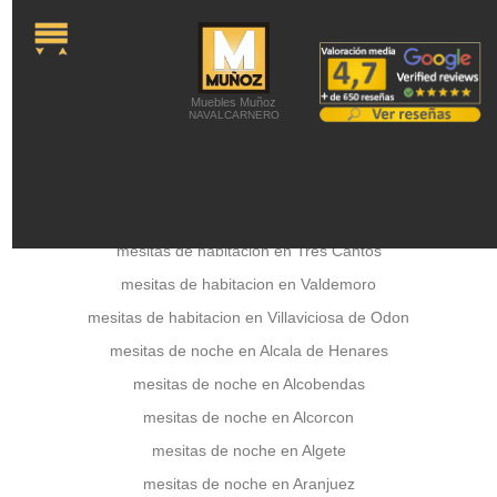
onLoad="MM_preloadImages('../a
Colchones -
Colchones Viscoelásticos -
Colchones látex -
Colchones de Muelles -
Colchones Juveniles -
Canapés abatibles -
Camas Articuladas -
Somieres y Bases
Tapizadas -
Almohadas -
Latiendadecolchones
Muebles Muñoz
NAVALCARNERO
mesitas de habitacion en Torrelodones
mesitas de habitacion en Tres Cantos
mesitas de habitacion en Valdemoro
mesitas de habitacion en Villaviciosa de Odon
mesitas de noche en Alcala de Henares
mesitas de noche en Alcobendas
mesitas de noche en Alcorcon
mesitas de noche en Algete
mesitas de noche en Aranjuez