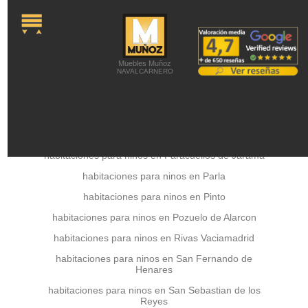
onLoad="MM_preloadImages('../a
Colchones -
Colchones Viscoelásticos -
Colchones látex -
Colchones de Muelles -
Colchones Juveniles -
Canapés abatibles -
Camas Articuladas -
Somieres y Bases
Tapizadas -
Almohadas -
Latiendadecolchones
Muebles Muñoz
NAVALCARNERO
habitaciones para ninos en Navalcarnero
habitaciones para ninos en Paracuellos de Jarama
habitaciones para ninos en Parla
habitaciones para ninos en Pinto
habitaciones para ninos en Pozuelo de Alarcon
habitaciones para ninos en Rivas Vaciamadrid
habitaciones para ninos en San Fernando de
Henares
habitaciones para ninos en San Sebastian de los
Reyes