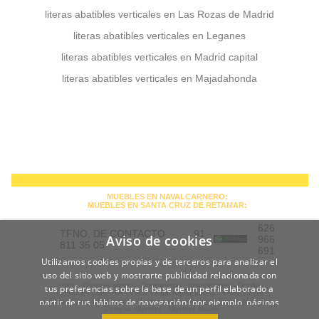
literas abatibles verticales en Las Rozas de Madrid
literas abatibles verticales en Leganes
literas abatibles verticales en Madrid capital
literas abatibles verticales en Majadahonda
MUEBLES EN NAVALCARNERO:
MUEBLES EN SANTA CRUZ DE RETAMAR:
626
TFNO. DE CONTACTO 91
Aviso de cookies
966
811 35 05
691
Utilizamos cookies propias y de terceros para analizar el
uso del sitio web y mostrarte publicidad relacionada con
Inicio -
Quienes somos -
Compromiso -
Instalaciones -
Donde
tus preferencias sobre la base de un perfil elaborado a
Estamos -
Contactar -
Visita Virtual Navalcarnero -
Visita Virtual
partir de tus hábitos de navegación (por ejemplo, páginas
Santa Cruz -
Liqidaciones -
Latiendadecolchones -
Fotos -
Muebles
-
Comprar Muebles -
Muebles Madrid
visitadas).
POLÍTICA DE COOKIES