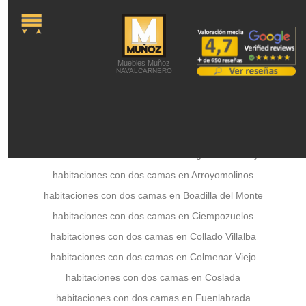
onLoad="MM_preloadImages('../a
Colchones -
Colchones Viscoelásticos -
Colchones látex -
Colchones de Muelles -
Colchones Juveniles -
Canapés abatibles -
Camas Articuladas -
Somieres y Bases
Tapizadas -
Almohadas -
Latiendadecolchones
Muebles Muñoz
NAVALCARNERO
habitaciones con dos camas en Aranjuez
habitaciones con dos camas en Arganda del Rey
habitaciones con dos camas en Arroyomolinos
habitaciones con dos camas en Boadilla del Monte
habitaciones con dos camas en Ciempozuelos
habitaciones con dos camas en Collado Villalba
habitaciones con dos camas en Colmenar Viejo
habitaciones con dos camas en Coslada
habitaciones con dos camas en Fuenlabrada