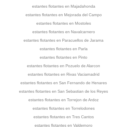
estantes flotantes en Majadahonda
estantes flotantes en Mejorada del Campo
estantes flotantes en Mostoles
estantes flotantes en Navalcarnero
estantes flotantes en Paracuellos de Jarama
estantes flotantes en Parla
estantes flotantes en Pinto
estantes flotantes en Pozuelo de Alarcon
estantes flotantes en Rivas Vaciamadrid
estantes flotantes en San Fernando de Henares
estantes flotantes en San Sebastian de los Reyes
estantes flotantes en Torrejon de Ardoz
estantes flotantes en Torrelodones
estantes flotantes en Tres Cantos
estantes flotantes en Valdemoro