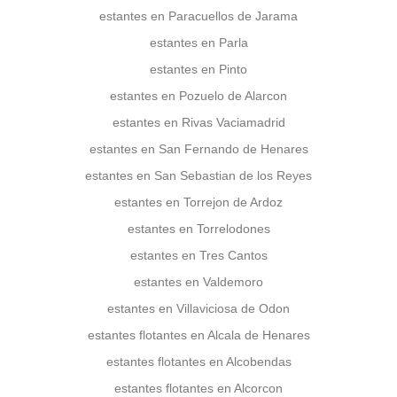
estantes en Paracuellos de Jarama
estantes en Parla
estantes en Pinto
estantes en Pozuelo de Alarcon
estantes en Rivas Vaciamadrid
estantes en San Fernando de Henares
estantes en San Sebastian de los Reyes
estantes en Torrejon de Ardoz
estantes en Torrelodones
estantes en Tres Cantos
estantes en Valdemoro
estantes en Villaviciosa de Odon
estantes flotantes en Alcala de Henares
estantes flotantes en Alcobendas
estantes flotantes en Alcorcon