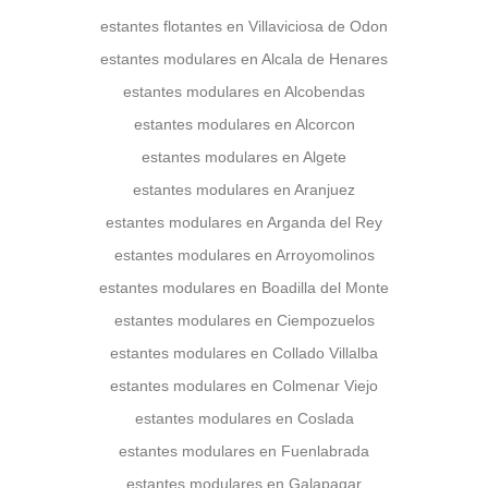
estantes flotantes en Villaviciosa de Odon
estantes modulares en Alcala de Henares
estantes modulares en Alcobendas
estantes modulares en Alcorcon
estantes modulares en Algete
estantes modulares en Aranjuez
estantes modulares en Arganda del Rey
estantes modulares en Arroyomolinos
estantes modulares en Boadilla del Monte
estantes modulares en Ciempozuelos
estantes modulares en Collado Villalba
estantes modulares en Colmenar Viejo
estantes modulares en Coslada
estantes modulares en Fuenlabrada
estantes modulares en Galapagar