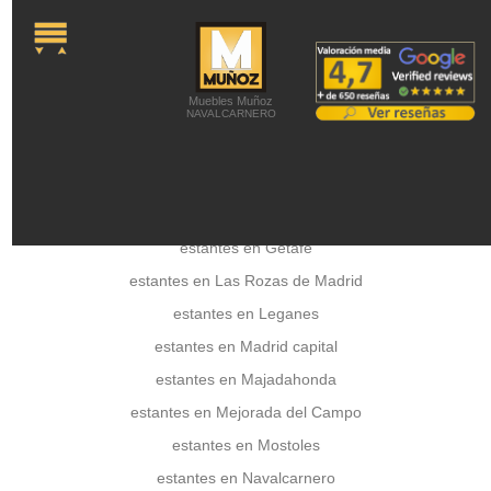
onLoad="MM_preloadImages('../a
Colchones -
Colchones Viscoelásticos -
Colchones látex -
Colchones de Muelles -
Colchones Juveniles -
Canapés abatibles -
Camas Articuladas -
Somieres y Bases
Tapizadas -
Almohadas -
Latiendadecolchones
Muebles Muñoz
NAVALCARNERO
estantes en Galapagar
estantes en Getafe
estantes en Las Rozas de Madrid
estantes en Leganes
estantes en Madrid capital
estantes en Majadahonda
estantes en Mejorada del Campo
estantes en Mostoles
estantes en Navalcarnero