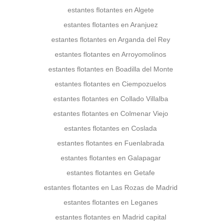
estantes flotantes en Algete
estantes flotantes en Aranjuez
estantes flotantes en Arganda del Rey
estantes flotantes en Arroyomolinos
estantes flotantes en Boadilla del Monte
estantes flotantes en Ciempozuelos
estantes flotantes en Collado Villalba
estantes flotantes en Colmenar Viejo
estantes flotantes en Coslada
estantes flotantes en Fuenlabrada
estantes flotantes en Galapagar
estantes flotantes en Getafe
estantes flotantes en Las Rozas de Madrid
estantes flotantes en Leganes
estantes flotantes en Madrid capital