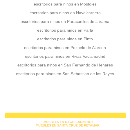
escritorios para ninos en Mostoles
escritorios para ninos en Navalcarnero
escritorios para ninos en Paracuellos de Jarama
escritorios para ninos en Parla
escritorios para ninos en Pinto
escritorios para ninos en Pozuelo de Alarcon
escritorios para ninos en Rivas Vaciamadrid
escritorios para ninos en San Fernando de Henares
escritorios para ninos en San Sebastian de los Reyes
MUEBLES EN NAVALCARNERO:
MUEBLES EN SANTA CRUZ DE RETAMAR: