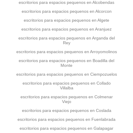
escritorios para espacios pequenos en Alcobendas
escritorios para espacios pequenos en Alcorcon
escritorios para espacios pequenos en Algete
escritorios para espacios pequenos en Aranjuez
escritorios para espacios pequenos en Arganda del
Rey
escritorios para espacios pequenos en Arroyomolinos
escritorios para espacios pequenos en Boadilla del
Monte
escritorios para espacios pequenos en Ciempozuelos
escritorios para espacios pequenos en Collado
Villalba
escritorios para espacios pequenos en Colmenar
Viejo
escritorios para espacios pequenos en Coslada
escritorios para espacios pequenos en Fuenlabrada
escritorios para espacios pequenos en Galapagar