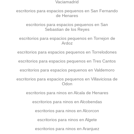
Vaciamadrid
escritorios para espacios pequenos en San Fernando
de Henares
escritorios para espacios pequenos en San
Sebastian de los Reyes
escritorios para espacios pequenos en Torrejon de
Ardoz
escritorios para espacios pequenos en Torrelodones
escritorios para espacios pequenos en Tres Cantos
escritorios para espacios pequenos en Valdemoro
escritorios para espacios pequenos en Villaviciosa de
Odon
escritorios para ninos en Alcala de Henares
escritorios para ninos en Alcobendas
escritorios para ninos en Alcorcon
escritorios para ninos en Algete
escritorios para ninos en Aranjuez