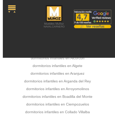
onLoad="MM_preloadImages('../a
Colchones -
Colchones Viscoelásticos -
Colchones látex -
Colchones de Muelles -
Colchones Juveniles -
Canapés abatibles -
Camas Articuladas -
Somieres y Bases
Tapizadas -
Almohadas -
Latiendadecolchones
Muebles Muñoz
NAVALCARNERO
dormitorios infantiles en Alcobendas
dormitorios infantiles en Alcorcon
dormitorios infantiles en Algete
dormitorios infantiles en Aranjuez
dormitorios infantiles en Arganda del Rey
dormitorios infantiles en Arroyomolinos
dormitorios infantiles en Boadilla del Monte
dormitorios infantiles en Ciempozuelos
dormitorios infantiles en Collado Villalba