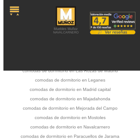
onLoad="MM_preloadImages('../a
Colchones -
Colchones Viscoelásticos -
Colchones látex -
Colchones de Muelles -
Colchones Juveniles -
Canapés abatibles -
Camas Articuladas -
Somieres y Bases
Tapizadas -
Almohadas -
Latiendadecolchones
Muebles Muñoz
NAVALCARNERO
comodas de dormitorio en Getafe
comodas de dormitorio en Las Rozas de Madrid
comodas de dormitorio en Leganes
comodas de dormitorio en Madrid capital
comodas de dormitorio en Majadahonda
comodas de dormitorio en Mejorada del Campo
comodas de dormitorio en Mostoles
comodas de dormitorio en Navalcarnero
comodas de dormitorio en Paracuellos de Jarama