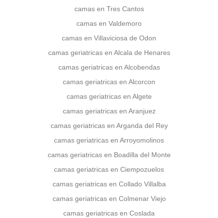
camas en Tres Cantos
camas en Valdemoro
camas en Villaviciosa de Odon
camas geriatricas en Alcala de Henares
camas geriatricas en Alcobendas
camas geriatricas en Alcorcon
camas geriatricas en Algete
camas geriatricas en Aranjuez
camas geriatricas en Arganda del Rey
camas geriatricas en Arroyomolinos
camas geriatricas en Boadilla del Monte
camas geriatricas en Ciempozuelos
camas geriatricas en Collado Villalba
camas geriatricas en Colmenar Viejo
camas geriatricas en Coslada