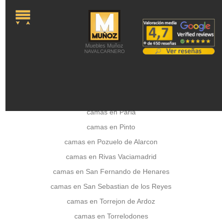
onLoad="MM_preloadImages('../a
Colchones -
Colchones Viscoelásticos -
Colchones látex -
Colchones de Muelles -
Colchones Juveniles -
Canapés abatibles -
Camas Articuladas -
Somieres y Bases
Tapizadas -
Almohadas -
Latiendadecolchones
Muebles Muñoz
NAVALCARNERO
camas en Paracuellos de Jarama
camas en Parla
camas en Pinto
camas en Pozuelo de Alarcon
camas en Rivas Vaciamadrid
camas en San Fernando de Henares
camas en San Sebastian de los Reyes
camas en Torrejon de Ardoz
camas en Torrelodones