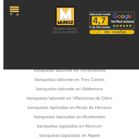
onLoad="MM_preloadImages('../a
Colchones -
Colchones Viscoelásticos -
Colchones látex -
Colchones de Muelles -
Colchones Juveniles -
Canapés abatibles -
Camas Articuladas -
Somieres y Bases
Tapizadas -
Almohadas -
Latiendadecolchones
Muebles Muñoz
NAVALCARNERO
banquetas taburete en Torrejon de Ardoz
banquetas taburete en Torrelodones
banquetas taburete en Tres Cantos
banquetas taburete en Valdemoro
banquetas taburete en Villaviciosa de Odon
banquetas tapizadas en Alcala de Henares
banquetas tapizadas en Alcobendas
banquetas tapizadas en Alcorcon
banquetas tapizadas en Algete