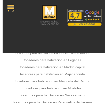
onLoad="MM_preloadImages('../a
Colchones -
Colchones Viscoelásticos -
Colchones látex -
Colchones de Muelles -
Colchones Juveniles -
Canapés abatibles -
Camas Articuladas -
Somieres y Bases
Tapizadas -
Almohadas -
Latiendadecolchones
Muebles Muñoz
NAVALCARNERO
tocadores para habitacion en Getafe
tocadores para habitacion en Las Rozas de Madrid
tocadores para habitacion en Leganes
tocadores para habitacion en Madrid capital
tocadores para habitacion en Majadahonda
tocadores para habitacion en Mejorada del Campo
tocadores para habitacion en Mostoles
tocadores para habitacion en Navalcarnero
tocadores para habitacion en Paracuellos de Jarama