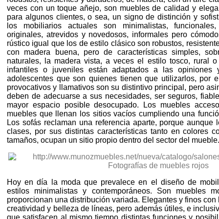
veces con un toque añejo, son muebles de calidad y elega
para algunos clientes, o sea, un signo de distinción y sofis
los mobiliarios actuales son minimalistas, funcionale
originales, atrevidos y novedosos, informales pero cómodos
rústico igual que los de estilo clásico son robustos, resistent
con madera buena, pero de características simples, sobr
naturales, la madera vista, a veces el estilo tosco, rural
infantiles o juveniles están adaptados a las opiniones
adolescentes que son quienes tienen que utilizarlos, por e
provocativos y llamativos son su distintivo principal, pero a
deben de adecuarse a sus necesidades, ser seguros, fiables
mayor espacio posible desocupado. Los muebles accesor
muebles que llenan los sitios vacíos cumpliendo una funci
Los sofás reclaman una referencia aparte, porque aunque 
clases, por sus distintas características tanto en colores
tamaños, ocupan un sitio propio dentro del sector del mueble
Hoy en día la moda que prevalece en el diseño de mobil
estilos minimalistas y contemporáneos. Son muebles m
proporcionan una distribución variada. Elegantes y finos con
creatividad y belleza de líneas, pero además útiles, e inclusi
que satisfacen al mismo tiempo distintas funciones y posibil