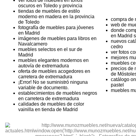
ver fotos de muebles en tonos
oscuros en Toledo y provincia
tiendas de muebles de estilo
moderno en madera en la provincia
compra de 
de Toledo
web de mu
fotografía de muebles para jóvenes
donde comp
en Madrid
en Madrid s
imágenes de muebles para libros en
nuevos cat
Navalcarnero
cedro
muebles selectos en el sur de
ver fotos 
Madrid
mejores mu
muebles elegantes modernos en
muebles ce
autovía de extremadura
precios de
oferta de muebles acogedores en
de Móstole
carretera de extremadura
catálogo on
¡Error! No se suministró ninguna
pastel
variable de documento.
muebles mu
establecimientos de muebles negros
en carretera de extremadura
calidades de muebles de color
vainilla en tienda de Madrid