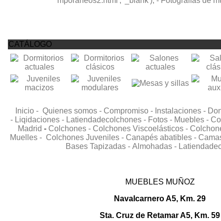
CATÁLOGO
Inicio -
Quienes somos -
Compromiso -
Instalaciones -
Don
-
Liqidaciones -
Latiendadecolchones -
Fotos -
Muebles -
Co
Madrid
-
Colchones -
Colchones Viscoelásticos -
Colchone
Muelles -
Colchones Juveniles -
Canapés abatibles -
Camas 
Bases Tapizadas -
Almohadas -
Latiendade
MUEBLES MUÑOZ
Navalcarnero A5, Km. 29
Sta. Cruz de Retamar A5, Km. 59