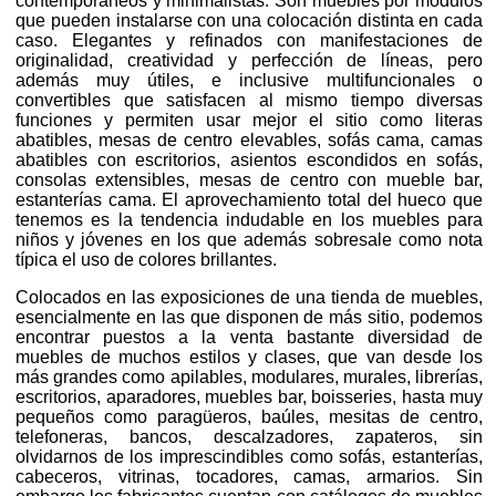
contemporáneos y minimalistas. Son muebles por módulos
que pueden instalarse con una colocación distinta en cada
caso. Elegantes y refinados con manifestaciones de
originalidad, creatividad y perfección de líneas, pero
además muy útiles, e inclusive multifuncionales o
convertibles que satisfacen al mismo tiempo diversas
funciones y permiten usar mejor el sitio como literas
abatibles, mesas de centro elevables, sofás cama, camas
abatibles con escritorios, asientos escondidos en sofás,
consolas extensibles, mesas de centro con mueble bar,
estanterías cama. El aprovechamiento total del hueco que
tenemos es la tendencia indudable en los muebles para
niños y jóvenes en los que además sobresale como nota
típica el uso de colores brillantes.
Colocados en las exposiciones de una tienda de muebles,
esencialmente en las que disponen de más sitio, podemos
encontrar puestos a la venta bastante diversidad de
muebles de muchos estilos y clases, que van desde los
más grandes como apilables, modulares, murales, librerías,
escritorios, aparadores, muebles bar, boisseries, hasta muy
pequeños como paragüeros, baúles, mesitas de centro,
telefoneras, bancos, descalzadores, zapateros, sin
olvidarnos de los imprescindibles como sofás, estanterías,
cabeceros, vitrinas, tocadores, camas, armarios. Sin