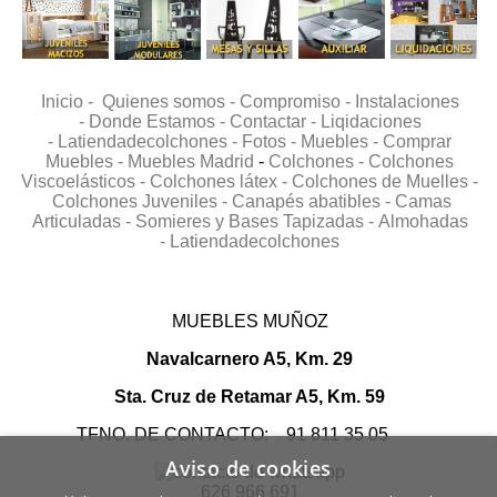
Inicio -
Quienes somos -
Compromiso -
Instalaciones
-
Donde Estamos -
Contactar -
Liqidaciones
-
Latiendadecolchones -
Fotos -
Muebles -
Comprar
Muebles -
Muebles Madrid
-
Colchones -
Colchones
Viscoelásticos -
Colchones látex -
Colchones de Muelles -
Colchones Juveniles -
Canapés abatibles -
Camas
Articuladas -
Somieres y Bases Tapizadas -
Almohadas
-
Latiendadecolchones
MUEBLES MUÑOZ
Navalcarnero A5, Km. 29
Sta. Cruz de Retamar A5, Km. 59
TFNO. DE CONTACTO: 91 811 35 05
Aviso de cookies
626 966 691