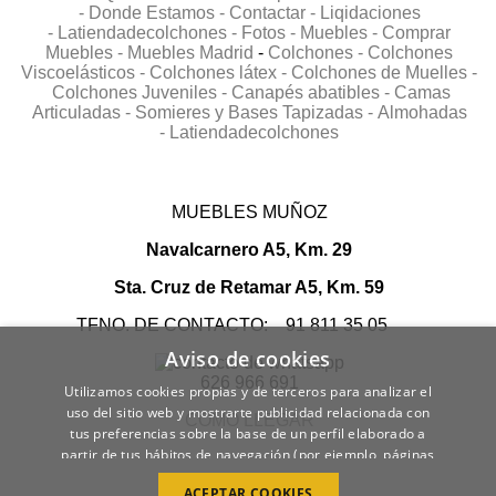
-
Donde Estamos -
Contactar -
Liqidaciones
-
Latiendadecolchones -
Fotos -
Muebles -
Comprar
Muebles -
Muebles Madrid
-
Colchones -
Colchones
Viscoelásticos -
Colchones látex -
Colchones de Muelles -
Colchones Juveniles -
Canapés abatibles -
Camas
Articuladas -
Somieres y Bases Tapizadas -
Almohadas
-
Latiendadecolchones
MUEBLES MUÑOZ
Navalcarnero A5, Km. 29
Sta. Cruz de Retamar A5, Km. 59
TFNO. DE CONTACTO: 91 811 35 05
Aviso de cookies
626 966 691
Utilizamos cookies propias y de terceros para analizar el
uso del sitio web y mostrarte publicidad relacionada con
COMO LLEGAR
tus preferencias sobre la base de un perfil elaborado a
partir de tus hábitos de navegación (por ejemplo, páginas
visitadas).
POLÍTICA DE COOKIES
ACEPTAR COOKIES