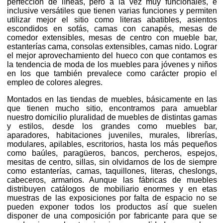
perfección de líneas, pero a la vez muy funcionales, e
inclusive versátiles que tienen varias funciones y permiten
utilizar mejor el sitio como literas abatibles, asientos
escondidos en sofás, camas con canapés, mesas de
comedor extensibles, mesas de centro con mueble bar,
estanterías cama, consolas extensibles, camas nido. Lograr
el mejor aprovechamiento del hueco con que contamos es
la tendencia de moda de los muebles para jóvenes y niños
en los que también prevalece como carácter propio el
empleo de colores alegres.
Montados en las tiendas de muebles, básicamente en las
que tienen mucho sitio, encontramos para amueblar
nuestro domicilio pluralidad de muebles de distintas gamas
y estilos, desde los grandes como muebles bar,
aparadores, habitaciones juveniles, murales, librerías,
modulares, apilables, escritorios, hasta los más pequeños
como baúles, paragüeros, bancos, percheros, espejos,
mesitas de centro, sillas, sin olvidarnos de los de siempre
como estanterías, camas, taquillones, literas, cheslongs,
cabeceros, armarios. Aunque las fábricas de muebles
distribuyen catálogos de mobiliario enormes y en etas
muestras de las exposiciones por falta de espacio no se
pueden exponer todos los productos así que suelen
disponer de una composición por fabricante para que se