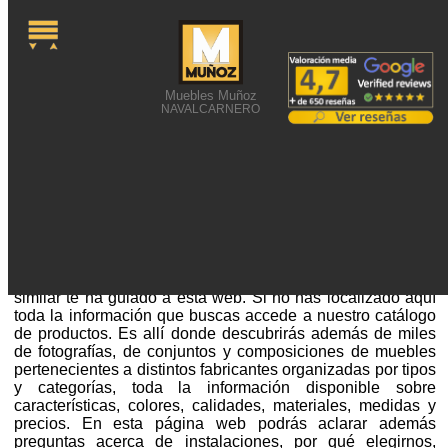
Muebles Muñoz
NAVALCARNERO
FOTOGRAFÍAS CON
MUEBLES ACTUALES
Fotografías con muebles actuales o alguna búsqueda
similar te ha guiado a esta web. Si no has localizado aquí
toda la información que buscas accede a nuestro catálogo
de productos. Es allí donde descubrirás además de miles
de fotografías, de conjuntos y composiciones de muebles
pertenecientes a distintos fabricantes organizadas por tipos
y categorías, toda la información disponible sobre
características, colores, calidades, materiales, medidas y
precios. En esta página web podrás aclarar además
preguntas acerca de instalaciones, por qué elegirnos,