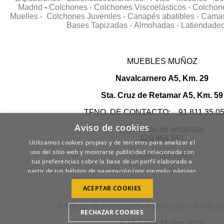
Madrid
-
Colchones -
Colchones Viscoelásticos -
Colchone
Muelles -
Colchones Juveniles -
Canapés abatibles -
Camas 
Bases Tapizadas -
Almohadas -
Latiendade
MUEBLES MUÑOZ
Navalcarnero A5, Km. 29
Sta. Cruz de Retamar A5, Km. 59
TFNO. DE CONTACTO: 91 811 35 0
Aviso de cookies
626 966 691
Utilizamos cookies propias y de terceros para analizar el
uso del sitio web y mostrarte publicidad relacionada con
COMO LLEGAR
tus preferencias sobre la base de un perfil elaborado a
partir de tus hábitos de navegación (por ejemplo, páginas
visitadas).
POLÍTICA DE COOKIES
ACEPTAR COOKIES
Políticas de Privacidad
-
Aviso Legal
-
Política
RECHAZAR COOKIES
© Muebles Muñoz 2016