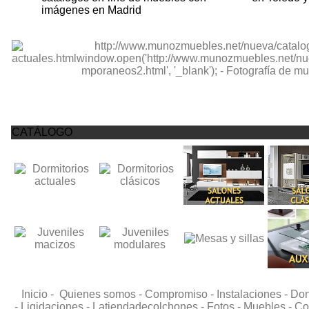
imágenes en Madrid
CATÁLOGO
Inicio -
Quienes somos -
Compromiso -
Instalaciones -
Don
-
Liqidaciones -
Latiendadecolchones -
Fotos -
Muebles -
Co