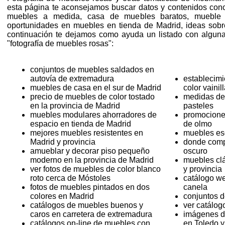
esta página te aconsejamos buscar datos y contenidos conce
muebles a medida, casa de muebles baratos, mueble e
oportunidades en muebles en tienda de Madrid, ideas sob
continuación te dejamos como ayuda un listado con algun
"fotografía de muebles rosas":
conjuntos de muebles saldados en
autovía de extremadura
establecim
muebles de casa en el sur de Madrid
color vainil
precio de muebles de color tostado
medidas de
en la provincia de Madrid
pasteles
muebles modulares ahorradores de
promocione
espacio en tienda de Madrid
de olmo
mejores muebles resistentes en
muebles es
Madrid y provincia
donde comp
amueblar y decorar piso pequeño
oscuro
moderno en la provincia de Madrid
muebles clá
ver fotos de muebles de color blanco
y provincia
roto cerca de Móstoles
catálogo w
fotos de muebles pintados en dos
canela
colores en Madrid
conjuntos 
catálogos de muebles buenos y
ver catálog
caros en carretera de extremadura
imágenes d
catálogos on-line de muebles con
en Toledo y