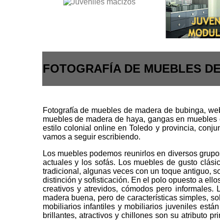
FOTOGRAFÍA DE MUEBLES DE
Fotografía de muebles de madera de bubinga, web 
muebles de madera de haya, gangas en muebles d
estilo colonial online en Toledo y provincia, con
vamos a seguir escribiendo.
Los muebles podemos reunirlos en diversos grupos o
actuales y los sofás. Los muebles de gusto clási
tradicional, algunas veces con un toque antiguo, s
distinción y sofisticación. En el polo opuesto a el
creativos y atrevidos, cómodos pero informales. L
madera buena, pero de características simples, sob
mobiliarios infantiles y mobiliarios juveniles est
brillantes, atractivos y chillones son su atributo