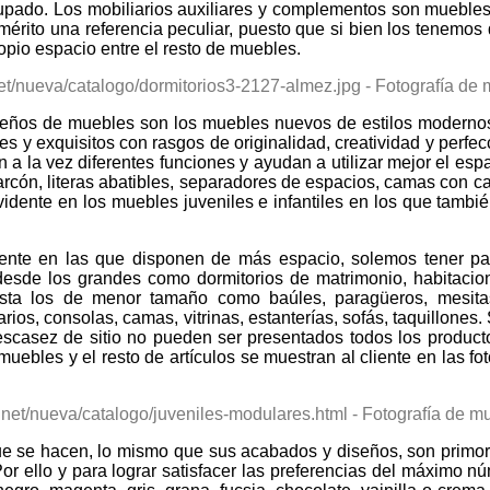
upado. Los mobiliarios auxiliares y complementos son muebles
mérito una referencia peculiar, puesto que si bien los tenemo
pio espacio entre el resto de muebles.
iseños de muebles son los muebles nuevos de estilos moderno
s y exquisitos con rasgos de originalidad, creatividad y perfec
an a la vez diferentes funciones y ayudan a utilizar mejor el 
arcón, literas abatibles, separadores de espacios, camas con
idente en los muebles juveniles e infantiles en los que tambié
mente en las que disponen de más espacio, solemos tener p
esde los grandes como dormitorios de matrimonio, habitacione
 hasta los de menor tamaño como baúles, paragüeros, mesita
ios, consolas, camas, vitrinas, estanterías, sofás, taquillones
scasez de sitio no pueden ser presentados todos los produc
ebles y el resto de artículos se muestran al cliente en las f
 que se hacen, lo mismo que sus acabados y diseños, son prim
Por ello y para lograr satisfacer las preferencias del máximo 