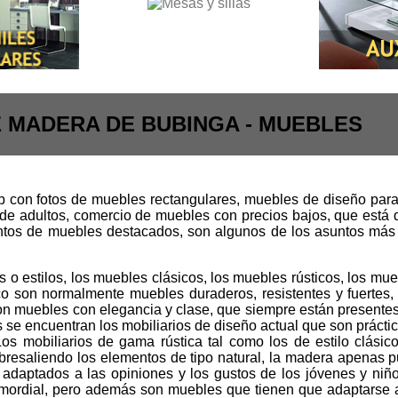
 MADERA DE BUBINGA - MUEBLES
con fotos de muebles rectangulares, muebles de diseño para 
e adultos, comercio de muebles con precios bajos, que está
juntos de muebles destacados, son algunos de los asuntos más 
 estilos, los muebles clásicos, los muebles rústicos, los mue
co son normalmente muebles duraderos, resistentes y fuertes
on muebles con elegancia y clase, que siempre están presentes
los se encuentran los mobiliarios de diseño actual que son prácti
os mobiliarios de gama rústica tal como los de estilo clásico
resaliendo los elementos de tipo natural, la madera apenas pul
án adaptados a las opiniones y los gustos de los jóvenes y niñ
 primordial, pero además son muebles que tienen que adaptarse