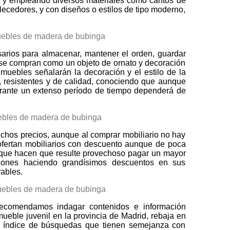
ema, y empleando diversos materiales como cantos de
llecedores, y con diseños o estilos de tipo moderno,
sarios para almacenar, mantener el orden, guardar
y se compran como un objeto de ornato y decoración
muebles señalarán la decoración y el estilo de la
s, resistentes y de calidad, conociendo que aunque
 durante un extenso período de tiempo dependerá de
hos precios, aunque al comprar mobiliario no hay
fertan mobiliarios con descuento aunque de poca
o que hacen que resulte provechoso pagar un mayor
ciones haciendo grandísimos descuentos en sus
ables.
recomendamos indagar contenidos e información
eble juvenil en la provincia de Madrid, rebaja en
n índice de búsquedas que tienen semejanza con