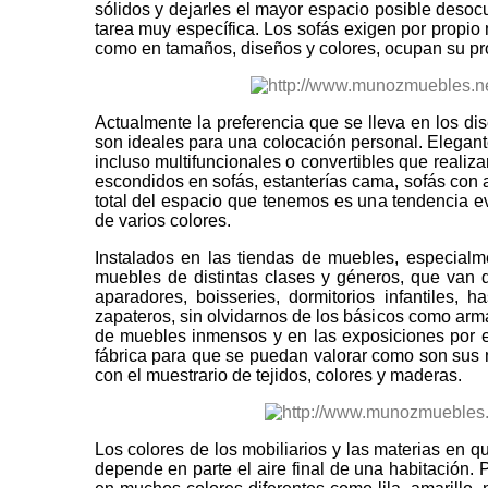
sólidos y dejarles el mayor espacio posible desoc
tarea muy específica. Los sofás exigen por propio 
como en tamaños, diseños y colores, ocupan su pro
Actualmente la preferencia que se lleva en los d
son ideales para una colocación personal. Elegante
incluso multifuncionales o convertibles que realiz
escondidos en sofás, estanterías cama, sofás con 
total del espacio que tenemos es una tendencia ev
de varios colores.
Instalados en las tiendas de muebles, especial
muebles de distintas clases y géneros, que van d
aparadores, boisseries, dormitorios infantiles,
zapateros, sin olvidarnos de los básicos como armar
de muebles inmensos y en las exposiciones por e
fábrica para que se puedan valorar como son sus mu
con el muestrario de tejidos, colores y maderas.
Los colores de los mobiliarios y las materias en
depende en parte el aire final de una habitación. 