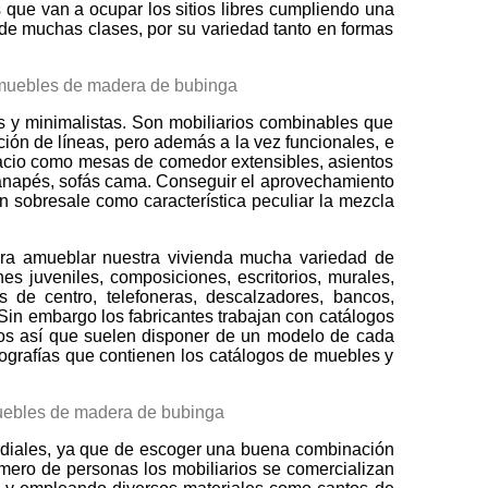
 que van a ocupar los sitios libres cumpliendo una
s de muchas clases, por su variedad tanto en formas
s y minimalistas. Son mobiliarios combinables que
ción de líneas, pero además a la vez funcionales, e
espacio como mesas de comedor extensibles, asientos
 canapés, sofás cama. Conseguir el aprovechamiento
n sobresale como característica peculiar la mezcla
ara amueblar nuestra vivienda mucha variedad de
s juveniles, composiciones, escritorios, murales,
s de centro, telefoneras, descalzadores, bancos,
. Sin embargo los fabricantes trabajan con catálogos
tos así que suelen disponer de un modelo de cada
otografías que contienen los catálogos de muebles y
ordiales, ya que de escoger una buena combinación
número de personas los mobiliarios se comercializan