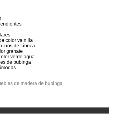
s
endientes
lares
 color vainilla
ecios de fábrica
lor granate
olor verde agua
les de bubinga
cómodos