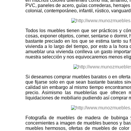
en muchos colores diferentes como lila, amarillo, 
PVC, paneles de acero, guías correderas, herrajes m
colonial, contemporáneo, infantil, rústico, vanguardi
Todos los muebles tienen que ser prácticos y cóm
cosas, exponer objetos, comer, sentarse o dormir,
bastante preciado en los que se estima tanto su 
vivienda a lo largo del tiempo, por esto a la hor
amueblar una vivienda conlleva un gasto important
nuestra selección y nos equivocaremos menos eli
Si deseamos comprar muebles baratos o en oferta
que fijarse solo en que sean bastante baratos 
calidad sin embargo al mismo tiempo encontramos 
precio. Asimismo las mueblerías que ofrecen 
liquidaciones de mobiliario pudiendo así comprar 
Fotografía de muebles de madera de bubinga y
concernientes a imagen de muebles buenos y barat
muebles hermosos, ofertas de muebles de color