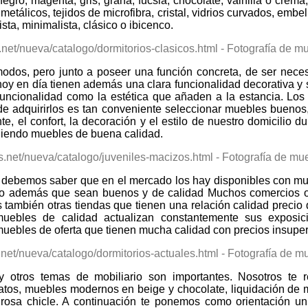
negro, magenta, gris, grana, fucsia, chocolate, vainilla o cr
etálicos, tejidos de microfibra, cristal, vidrios curvados, embe
sta, minimalista, clásico o ibicenco.
odos, pero junto a poseer una función concreta, de ser nece
 hoy en día tienen además una clara funcionalidad decorativa 
funcionalidad como la estética que añaden a la estancia. Los 
a de adquirirlos es tan conveniente seleccionar muebles bueno
e, el confort, la decoración y el estilo de nuestro domicilio
giendo muebles de buena calidad.
 debemos saber que en el mercado los hay disponibles con muc
sino además que sean buenos y de calidad Muchos comercios o
también otras tiendas que tienen una relación calidad preci
muebles de calidad actualizan constantemente sus exposi
muebles de oferta que tienen mucha calidad con precios insuper
 otros temas de mobiliario son importantes. Nosotros te 
os, muebles modernos en beige y chocolate, liquidación de mu
 rosa chicle. A continuación te ponemos como orientación u