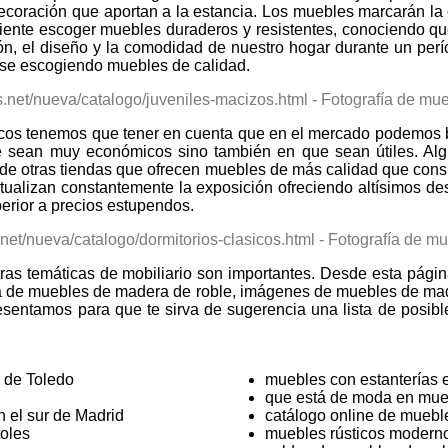
decoración que aportan a la estancia. Los muebles marcarán la
eniente escoger muebles duraderos y resistentes, conociendo q
ión, el diseño y la comodidad de nuestro hogar durante un per
arse escogiendo muebles de calidad.
cos tenemos que tener en cuenta que en el mercado podemos b
ue sean muy económicos sino también en que sean útiles. Al
e otras tiendas que ofrecen muebles de más calidad que consi
ctualizan constantemente la exposición ofreciendo altísimos de
erior a precios estupendos.
ras temáticas de mobiliario son importantes. Desde esta págin
fa de muebles de madera de roble, imágenes de muebles de ma
resentamos para que te sirva de sugerencia una lista de posi
 de Toledo
muebles con estanterías 
que está de moda en mueb
 el sur de Madrid
catálogo online de muebl
oles
muebles rústicos modern