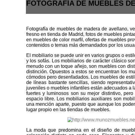
FOTOGRAFÍA DE MUEBLES DE
Fotografía de muebles de madera de avellano, v
fresno en tienda de Madrid, fotos de muebles pinta
en muebles de color marfil, ofertas de muebles pr
contenidos o temas más demandados por los usuario
El mobiliario se puede unir en varios grupos o esti
y los sofás. Los mobiliarios de carácter clásico s
menudo con un toque añejo, son muebles con disti
distinción. Opuestos a estos se encuentran los mue
cómodos pero desenfadados. Los muebles de estilo 
de líneas bastante sencillas, siendo representati
juveniles o muebles infantiles están adecuados a la
fuertes y luminosos son su mejor distintivo, per
espacio libre. Los mobiliarios auxiliares son mobi
una mención aparte, puesto que aunque los podemo
lugar propio en las tiendas de muebles.
La moda que predomina en el diseño de mueble