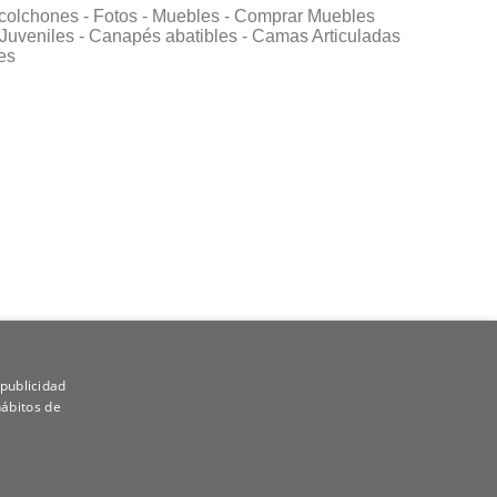
colchones -
Fotos -
Muebles -
Comprar Muebles
Juveniles -
Canapés abatibles -
Camas Articuladas
es
 publicidad
hábitos de