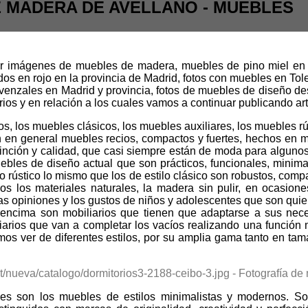
 MADERA DE AVELLANO - MUEBLES
er imágenes de muebles de madera, muebles de pino miel en
dos en rojo en la provincia de Madrid, fotos con muebles en To
ovenzales en Madrid y provincia, fotos de muebles de diseño de
s y en relación a los cuales vamos a continuar publicando art
los, los muebles clásicos, los muebles auxiliares, los muebles r
on en general muebles recios, compactos y fuertes, hechos en m
nción y calidad, que casi siempre están de moda para algunos 
bles de diseño actual que son prácticos, funcionales, minimali
rústico lo mismo que los de estilo clásico son robustos, comp
vos los materiales naturales, la madera sin pulir, en ocasione
s opiniones y los gustos de niños y adolescentes que son quienes
o encima son mobiliarios que tienen que adaptarse a sus neces
liarios que van a completar los vacíos realizando una función
s ver de diferentes estilos, por su amplia gama tanto en tam
s son los muebles de estilos minimalistas y modernos. S