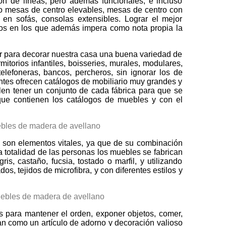
ión de líneas, pero además funcionales, e incluso
omo mesas de centro elevables, mesas de centro con
en sofás, consolas extensibles. Lograr el mejor
iños en los que además impera como nota propia la
r para decorar nuestra casa una buena variedad de
torios infantiles, boisseries, murales, modulares,
lefoneras, bancos, percheros, sin ignorar los de
ntes ofrecen catálogos de mobiliario muy grandes y
en tener un conjunto de cada fábrica para que se
que contienen los catálogos de muebles y con el
o, son elementos vitales, ya que de su combinación
la totalidad de las personas los muebles se fabrican
s, castaño, fucsia, tostado o marfil, y utilizando
, tejidos de microfibra, y con diferentes estilos y
s para mantener el orden, exponer objetos, comer,
an como un artículo de adorno y decoración valioso