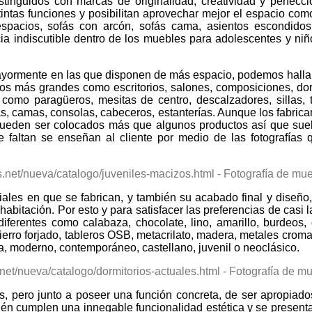
stinguidos con marcas de originalidad, creatividad y perfecc
tintas funciones y posibilitan aprovechar mejor el espacio c
spacios, sofás con arcón, sofás cama, asientos escondidos 
ia indiscutible dentro de los muebles para adolescentes y n
ayormente en las que disponen de más espacio, podemos halla
s más grandes como escritorios, salones, composiciones, dormi
mo paragüeros, mesitas de centro, descalzadores, sillas, te
, camas, consolas, cabeceros, estanterías. Aunque los fabrica
pueden ser colocados más que algunos productos así que suel
 faltan se enseñan al cliente por medio de las fotografías 
iales en que se fabrican, y también su acabado final y diseñ
 habitación. Por esto y para satisfacer las preferencias de casi 
erentes como calabaza, chocolate, lino, amarillo, burdeos, gri
rro forjado, tableros OSB, metacrilato, madera, metales cromados
ista, moderno, contemporáneo, castellano, juvenil o neoclásico.
s, pero junto a poseer una función concreta, de ser apropiado
ién cumplen una innegable funcionalidad estética y se present