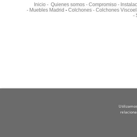
Inicio -
Quienes somos -
Compromiso -
Instala
-
Muebles Madrid
-
Colchones -
Colchones Viscoel
-
Utilizamos
relaciona