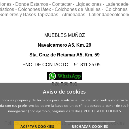
ciones -
Donde Estamos -
Contactar -
Liqidaciones -
Latiendade
ásticos -
Colchones látex -
Colchones de Muelles -
Colchones 
Somieres y Bases Tapizadas -
Almohadas -
Latiendadecolchon
MUEBLES MUÑOZ
Navalcarnero A5, Km. 29
Sta. Cruz de Retamar A5, Km. 59
TFNO. DE CONTACTO: 91 811 35 05
626 966 691
Aviso de cookies
COMO LLEGAR
 cookies propias y de terceros para analizar el uso del sitio web y mostrarte
da con tus preferencias sobre la base de un perfil elaborado a partir de tus 
navegación (por ejemplo, páginas visitadas).
POLÍTICA DE COOKIES
Políticas de Privacidad
-
Aviso Legal
-
Políticas de Cookies
ACEPTAR COOKIES
RECHAZAR COOKIES