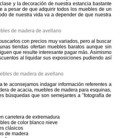
 clase y la decoración de nuestra estancia bastante
ue a pesar de que adquirir todos los muebles de un
íodo de nuestra vida va a depender de que nuestra
uscarlos con precios muy variados, pero al buscar
gunas tiendas ofertan muebles baratos aunque sin
guen que resulte interesante pagar más. Asimismo
scuentos al liquidar sus exposiciones pudiendo así
a te aconsejamos indagar información referentes a
dera de acacia, muebles de madera para esquinas,
bles búsquedas que son semejantes a "fotografía de
en carretera de extremadura
les de color blanco nieve
es clásicos
os de madera