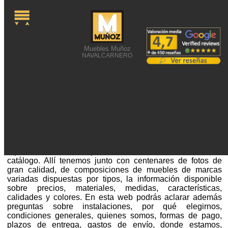
Muebles Muñoz
NAVALCARNERO
FOTO DE MUEBLES
ÚTILES
Foto de muebles útiles o alguna búsqueda relacionada
sobre muebles te ha acercado a esta web. Si no has visto
aquí la información que necesitas visita el rincón del
catálogo. Allí tenemos junto con centenares de fotos de
gran calidad, de composiciones de muebles de marcas
variadas dispuestas por tipos, la información disponible
sobre precios, materiales, medidas, características,
calidades y colores. En esta web podrás aclarar además
preguntas sobre instalaciones, por qué elegirnos,
condiciones generales, quienes somos, formas de pago,
plazos de entrega, gastos de envío, donde estamos,