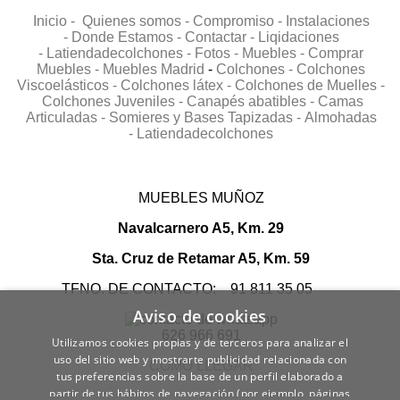
Inicio -
Quienes somos -
Compromiso -
Instalaciones
-
Donde Estamos -
Contactar -
Liqidaciones
-
Latiendadecolchones -
Fotos -
Muebles -
Comprar
Muebles -
Muebles Madrid
-
Colchones -
Colchones
Viscoelásticos -
Colchones látex -
Colchones de Muelles -
Colchones Juveniles -
Canapés abatibles -
Camas
Articuladas -
Somieres y Bases Tapizadas -
Almohadas
-
Latiendadecolchones
MUEBLES MUÑOZ
Navalcarnero A5, Km. 29
Sta. Cruz de Retamar A5, Km. 59
TFNO. DE CONTACTO: 91 811 35 05
Aviso de cookies
626 966 691
Utilizamos cookies propias y de terceros para analizar el
uso del sitio web y mostrarte publicidad relacionada con
COMO LLEGAR
tus preferencias sobre la base de un perfil elaborado a
partir de tus hábitos de navegación (por ejemplo, páginas