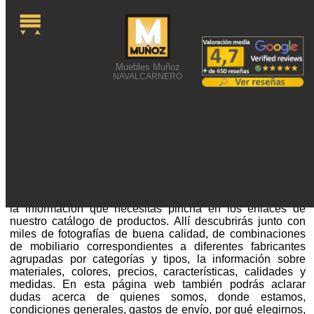
Muebles Muñoz
NAVALCARNERO
FOTO DE MUEBLES
GRANDES
Foto de muebles grandes o alguna búsqueda semejante te
ha acercado a nuestra página web. Si no están en este sitio
la información que necesitas pincha en los enlaces de
nuestro catálogo de productos. Allí descubrirás junto con
miles de fotografías de buena calidad, de combinaciones
de mobiliario correspondientes a diferentes fabricantes
agrupadas por categorías y tipos, la información sobre
materiales, colores, precios, características, calidades y
medidas. En esta página web también podrás aclarar
dudas acerca de quienes somos, donde estamos,
condiciones generales, gastos de envío, por qué elegirnos,