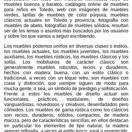
muebles buenos y baratos, catálogos online de muebles
para niños en Toledo, web con imágenes de muebles
verdes, tarifas de muebles de color púrpura, muebles
clásicos actuales en Toledo y provincia, fotografía con
muebles de abeto, fotografías de muebles sólidos, resultan
ser de los temas o asuntos más buscados por los usuarios
y sobre los que vamos a seguir escribiendo.
Los muebles podemos unirlos en diversas clases o estilos,
los muebles actuales, los muebles juveniles, los muebles
auxiliares, los muebles rústicos, los muebles clásicos y los
sofás. Los mobiliarios de carácter clásico son
generalmente muebles robustos, recios y duraderos,
hechos con madera buena, con un estilo clásico o
tradicional, a veces con un toque retro, son muebles con
clase y distinción, que siempre siguen de moda para
mucha gente, o sea, un símbolo de prestigio y sofisticación.
Frente a estos los muebles de diseño actual son
funcionales, prácticos, modulares, de diseños
vanguardistas, novedosos y creativos, desenfadados pero
cómodos. Los muebles de gama rústica como los clásicos
son recios, duraderos, sólidos, compactos, de madera
maciza, pero de características sencillas, en ellos destacan
en particular los elementos de tipo natural, la madera
apenas refinada, a veces el estilo tosco, rural o envejecido.