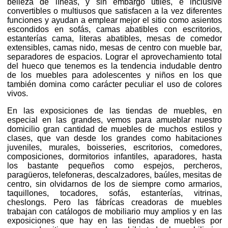
belleza de líneas, y sin embargo útiles, e inclusive
convertibles o multiusos que satisfacen a la vez diferentes
funciones y ayudan a emplear mejor el sitio como asientos
escondidos en sofás, camas abatibles con escritorios,
estanterías cama, literas abatibles, mesas de comedor
extensibles, camas nido, mesas de centro con mueble bar,
separadores de espacios. Lograr el aprovechamiento total
del hueco que tenemos es la tendencia indudable dentro
de los muebles para adolescentes y niños en los que
también domina como carácter peculiar el uso de colores
vivos.
En las exposiciones de las tiendas de muebles, en
especial en las grandes, vemos para amueblar nuestro
domicilio gran cantidad de muebles de muchos estilos y
clases, que van desde los grandes como habitaciones
juveniles, murales, boisseries, escritorios, comedores,
composiciones, dormitorios infantiles, aparadores, hasta
los bastante pequeños como espejos, percheros,
paragüeros, telefoneras, descalzadores, baúles, mesitas de
centro, sin olvidarnos de los de siempre como armarios,
taquillones, tocadores, sofás, estanterías, vitrinas,
cheslongs. Pero las fábrícas creadoras de muebles
trabajan con catálogos de mobiliario muy amplios y en las
exposiciones que hay en las tiendas de muebles por