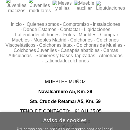
Inicio -
Quienes somos -
Compromiso -
Instalaciones
-
Donde Estamos -
Contactar -
Liqidaciones
-
Latiendadecolchones -
Fotos -
Muebles -
Comprar
Muebles -
Muebles Madrid
-
Colchones -
Colchones
Viscoelásticos -
Colchones látex -
Colchones de Muelles -
Colchones Juveniles -
Canapés abatibles -
Camas
Articuladas -
Somieres y Bases Tapizadas -
Almohadas
-
Latiendadecolchones
MUEBLES MUÑOZ
Navalcarnero A5, Km. 29
Sta. Cruz de Retamar A5, Km. 59
TFNO. DE CONTACTO: 91 811 35 05
Aviso de cookies
626 966 691
Utilizamos cookies propias y de terceros para analizar el