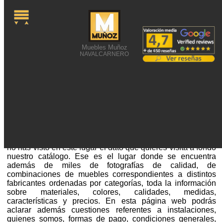
Muebles Muñoz
NAVALCARNERO
FOTO DE MUEBLES DE
COLOR VAINILLA
Foto de muebles de color vainilla o una búsqueda
relacionada sobre mobiliario te ha traído a nuestra web. Si
no has visto en este lugar el dato que quieres visita a fondo
nuestro catálogo. Ese es el lugar donde se encuentra
además de miles de fotografías de calidad, de
combinaciones de muebles correspondientes a distintos
fabricantes ordenadas por categorías, toda la información
sobre materiales, colores, calidades, medidas,
características y precios. En esta página web podrás
aclarar además cuestiones referentes a instalaciones,
quienes somos, formas de pago, condiciones generales,