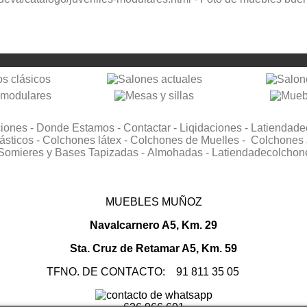
ciones -
Donde Estamos -
Contactar -
Liqidaciones -
Latiendade
ásticos -
Colchones látex -
Colchones de Muelles -
Colchones 
Somieres y Bases Tapizadas -
Almohadas -
Latiendadecolchon
MUEBLES MUÑOZ
Navalcarnero A5, Km. 29
Sta. Cruz de Retamar A5, Km. 59
TFNO. DE CONTACTO: 91 811 35 05