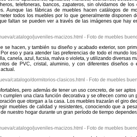
cheros, telefoneras, bancos, zapateros, sin olvidarnos de l
llones. Aunque las fábricas de muebles hacen catálogos de 
 meter todos los muebles por lo que generalmente disponen 
 que faltan se pueden ver a través de las imágenes que hay e
 que se hacen, y también su diseño y acabado exterior, son pr
 Por eso y para atender las preferencias de todo el mundo lo
la, canela, azul, fucsia, malva o violeta, y utilizando diversas
os de PVC, cristal, aluminio, y con diferentes diseños o esti
actual.
fortables, pero además de tener un uso concreto, de ser aptos
én cumplen una clara función decorativa y se ofrecen como un
oración que otorgan a la casa. Los muebles trazarán el giro d
gir muebles de calidad y resistentes, conociendo que a pes
ilo de nuestro hogar durante un gran período de tiempo depende