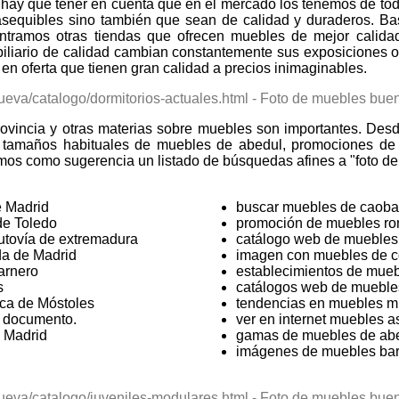
hay que tener en cuenta que en el mercado los tenemos de tod
asequibles sino también que sean de calidad y duraderos. Ba
ramos otras tiendas que ofrecen muebles de mejor calidad
biliario de calidad cambian constantemente sus exposiciones o
 oferta que tienen gran calidad a precios inimaginables.
ovincia y otras materias sobre muebles son importantes. Desd
 tamaños habituales de muebles de abedul, promociones de
mos como sugerencia un listado de búsquedas afines a "foto de
e Madrid
buscar muebles de caoba
de Toledo
promoción de muebles ro
utovía de extremadura
catálogo web de muebles 
da de Madrid
imagen con muebles de co
arnero
establecimientos de mueb
s
catálogos web de mueble
ca de Móstoles
tendencias en muebles mi
e documento.
ver en internet muebles a
e Madrid
gamas de muebles de ab
imágenes de muebles bar