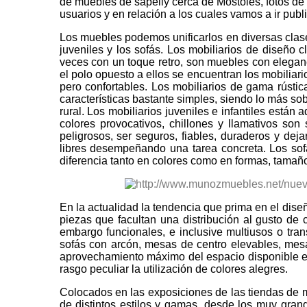
de muebles de sapelly cerca de Móstoles, fotos d
usuarios y en relación a los cuales vamos a ir publ
Los muebles podemos unificarlos en diversas clases
juveniles y los sofás. Los mobiliarios de diseño 
veces con un toque retro, son muebles con eleganci
el polo opuesto a ellos se encuentran los mobiliar
pero confortables. Los mobiliarios de gama rústic
características bastante simples, siendo lo más sob
rural. Los mobiliarios juveniles e infantiles está
colores provocativos, chillones y llamativos so
peligrosos, ser seguros, fiables, duraderos y de
libres desempeñando una tarea concreta. Los sof
diferencia tanto en colores como en formas, tamaño
En la actualidad la tendencia que prima en el dis
piezas que facultan una distribución al gusto de c
embargo funcionales, e inclusive multiusos o tran
sofás con arcón, mesas de centro elevables, mesa
aprovechamiento máximo del espacio disponible e
rasgo peculiar la utilización de colores alegres.
Colocados en las exposiciones de las tiendas de 
de distintos estilos y gamas, desde los muy grand