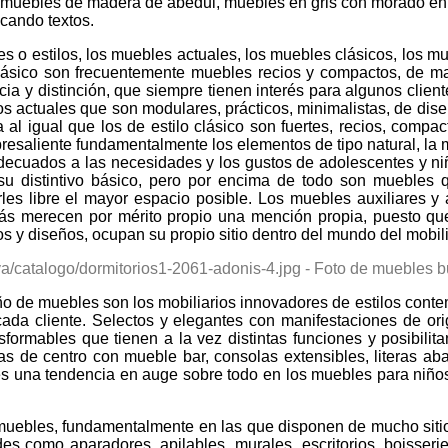
e muebles de madera de abedul, muebles en gris con morado en 
icando textos.
 o estilos, los muebles actuales, los muebles clásicos, los mu
clásico son frecuentemente muebles recios y compactos, de ma
a y distinción, que siempre tienen interés para algunos clientes
ios actuales que son modulares, prácticos, minimalistas, de dise
a al igual que los de estilo clásico son fuertes, recios, com
resaliente fundamentalmente los elementos de tipo natural, la ma
n adecuados a las necesidades y los gustos de adolescentes y niñ
n su distintivo básico, pero por encima de todo son mueble
jarles libre el mayor espacio posible. Los muebles auxiliares
ás merecen por mérito propio una mención propia, puesto que
s y diseños, ocupan su propio sitio dentro del mundo del mobili
eño de muebles son los mobiliarios innovadores de estilos cont
ada cliente. Selectos y elegantes con manifestaciones de orig
sformables que tienen a la vez distintas funciones y posibil
s de centro con mueble bar, consolas extensibles, literas ab
s una tendencia en auge sobre todo en los muebles para niñ
muebles, fundamentalmente en las que disponen de mucho sitio
es como aparadores, apilables, murales, escritorios, boisseri