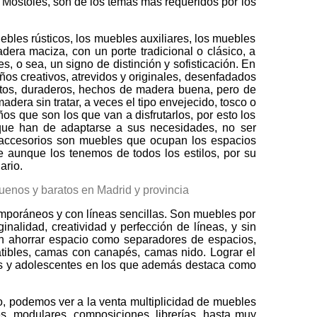
Móstoles, son de los temas más requeridos por los
ebles rústicos, los muebles auxiliares, los muebles
dera maciza, con un porte tradicional o clásico, a
, o sea, un signo de distinción y sofisticación. En
ños creativos, atrevidos y originales, desenfadados
pactos, duraderos, hechos de madera buena, pero de
dera sin tratar, a veces el tipo envejecido, tosco o
os que son los que van a disfrutarlos, por esto los
s que han de adaptarse a sus necesidades, no ser
 y accesorios son muebles que ocupan los espacios
 aunque los tenemos de todos los estilos, por su
ario.
emporáneos y con líneas sencillas. Son muebles por
inalidad, creatividad y perfección de líneas, y sin
itan ahorrar espacio como separadores de espacios,
atibles, camas con canapés, camas nido. Lograr el
os y adolescentes en los que además destaca como
, podemos ver a la venta multiplicidad de muebles
es, modulares, composiciones, librerías, hasta muy