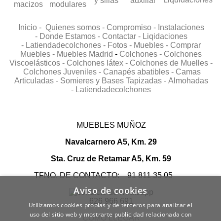
Inicio -
Quienes somos -
Compromiso -
Instalaciones
-
Donde Estamos -
Contactar -
Liqidaciones
-
Latiendadecolchones -
Fotos -
Muebles -
Comprar
Muebles -
Muebles Madrid
-
Colchones -
Colchones
Viscoelásticos -
Colchones látex -
Colchones de Muelles -
Colchones Juveniles -
Canapés abatibles -
Camas
Articuladas -
Somieres y Bases Tapizadas -
Almohadas
-
Latiendadecolchones
MUEBLES MUÑOZ
Navalcarnero A5, Km. 29
Sta. Cruz de Retamar A5, Km. 59
TFNO. DE CONTACTO: 91 811 35 05
Aviso de cookies
626 966 691
Utilizamos cookies propias y de terceros para analizar el
uso del sitio web y mostrarte publicidad relacionada con
COMO LLEGAR