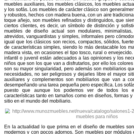
muebles auxiliares, los muebles clásicos, los muebles actua
y los sofás. Los muebles de carácter clásico son generalmen
y robustos, hechos con madera buena, con un aire tradicional
toque añejo, son muebles refinados y distinguidos, que sie
ciertos clientes, es decir, un símbolo de distinción y sofist
muebles de diseño actual son modulares, minimalistas,
atrevidos, vanguardistas y simples, informales pero cómodo
igual que los clásicos son recios, compactos, sólidos, fuer
de características simples, siendo lo más destacable los mat
madera vista, en ocasiones el tipo tosco, rural o envejecido
infantil o juvenil están adecuados a las opiniones y los ne
niños que son los que van a disfrutarlos, por ello los colores
son su mayor singularidad, pero además son mobiliarios q
necesidades, no ser peligrosos y dejarles libre el mayor sit
auxiliares y complementos son mobiliarios que van a com
desempeñando una tarea pequeña pero específica. Los sofás t
puesto que aunque los podemos ver de todos los esti
características tanto en tamaños como en diseños, formas y
sitio en el mundo del mobiliario.
En la actualidad lo que prima en el diseño de muebles son 
modernos y con pocos adornos. Son muebles por módulos