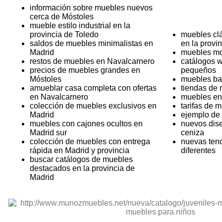
información sobre muebles nuevos
cerca de Móstoles
mueble estilo industrial en la
provincia de Toledo
muebles clá
saldos de muebles minimalistas en
en la provi
Madrid
muebles mo
restos de muebles en Navalcarnero
catálogos 
precios de muebles grandes en
pequeños
Móstoles
muebles bar
amueblar casa completa con ofertas
tiendas de 
en Navalcarnero
muebles en
colección de muebles exclusivos en
tarifas de 
Madrid
ejemplo de
muebles con cajones ocultos en
nuevos dis
Madrid sur
ceniza
colección de muebles con entrega
nuevas ten
rápida en Madrid y provincia
diferentes
buscar catálogos de muebles
destacados en la provincia de
Madrid