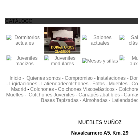
CATÁLOGO
Inicio -
Quienes somos -
Compromiso -
Instalaciones -
Don
-
Liqidaciones -
Latiendadecolchones -
Fotos -
Muebles -
Co
Madrid
-
Colchones -
Colchones Viscoelásticos -
Colchone
Muelles -
Colchones Juveniles -
Canapés abatibles -
Camas 
Bases Tapizadas -
Almohadas -
Latiendade
MUEBLES MUÑOZ
Navalcarnero A5, Km. 29