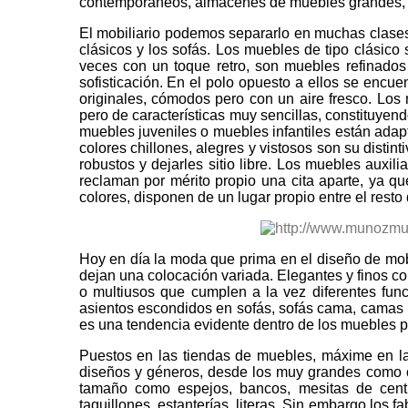
contemporáneos, almacenes de muebles grandes, son 
El mobiliario podemos separarlo en muchas clases o
clásicos y los sofás. Los muebles de tipo clásico
veces con un toque retro, son muebles refinados
sofisticación. En el polo opuesto a ellos se encue
originales, cómodos pero con un aire fresco. Los 
pero de características muy sencillas, constituyend
muebles juveniles o muebles infantiles están adapt
colores chillones, alegres y vistosos son su disti
robustos y dejarles sitio libre. Los muebles auxil
reclaman por mérito propio una cita aparte, ya 
colores, disponen de un lugar propio entre el resto 
Hoy en día la moda que prima en el diseño de mob
dejan una colocación variada. Elegantes y finos con
o multiusos que cumplen a la vez diferentes func
asientos escondidos en sofás, sofás cama, camas 
es una tendencia evidente dentro de los muebles p
Puestos en las tiendas de muebles, máxime en la
diseños y géneros, desde los muy grandes como co
tamaño como espejos, bancos, mesitas de centro,
taquillones, estanterías, literas. Sin embargo los f