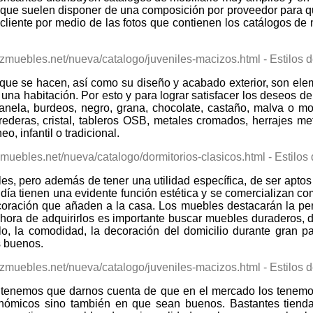
í que suelen disponer de una composición por proveedor para
 cliente por medio de las fotos que contienen los catálogos de
on que se hacen, así como su diseño y acabado exterior, son 
 una habitación. Por esto y para lograr satisfacer los deseos d
canela, burdeos, negro, grana, chocolate, castaño, malva o 
ederas, cristal, tableros OSB, metales cromados, herrajes met
, infantil o tradicional.
les, pero además de tener una utilidad específica, de ser apto
 día tienen una evidente función estética y se comercializan c
ecoración que añaden a la casa. Los muebles destacarán la pe
a hora de adquirirlos es importante buscar muebles duraderos,
ilo, la comodidad, la decoración del domicilio durante gran
s buenos.
a tenemos que darnos cuenta de que en el mercado los tenemo
ómicos sino también en que sean buenos. Bastantes tienda