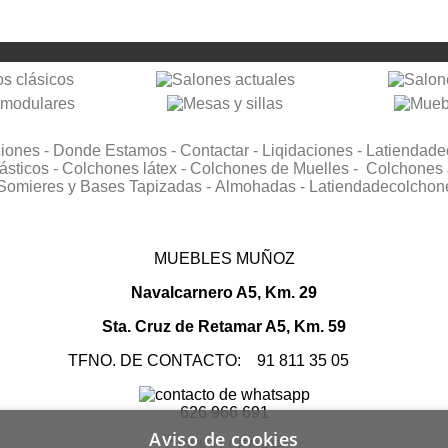
ciones -
Donde Estamos -
Contactar -
Liqidaciones -
Latiendade
ásticos -
Colchones látex -
Colchones de Muelles -
Colchones 
Somieres y Bases Tapizadas -
Almohadas -
Latiendadecolchon
MUEBLES MUÑOZ
Navalcarnero A5, Km. 29
Sta. Cruz de Retamar A5, Km. 59
TFNO. DE CONTACTO: 91 811 35 05
626 966 691
Aviso de cookies
COMO LLEGAR