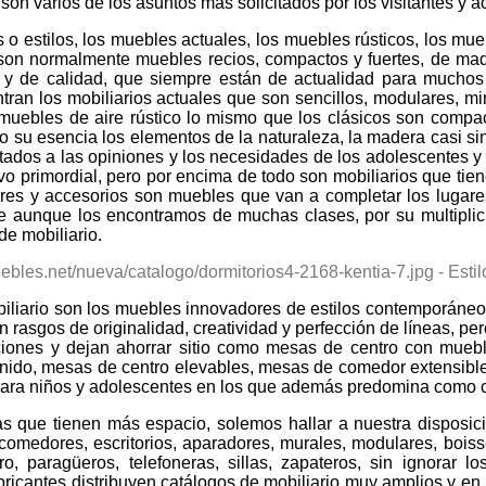
varios de los asuntos más solicitados por los visitantes y ace
 estilos, los muebles actuales, los muebles rústicos, los mue
 son normalmente muebles recios, compactos y fuertes, de made
 y de calidad, que siempre están de actualidad para muchos 
ntran los mobiliarios actuales que son sencillos, modulares, 
muebles de aire rústico lo mismo que los clásicos son compac
o su esencia los elementos de la naturaleza, la madera casi sin p
ados a las opiniones y los necesidades de los adolescentes y ni
ntivo primordial, pero por encima de todo son mobiliarios que t
iares y accesorios son muebles que van a completar los lugare
que aunque los encontramos de muchas clases, por su multipli
de mobiliario.
iliario son los muebles innovadores de estilos contemporáneo
 rasgos de originalidad, creatividad y perfección de líneas, per
iones y dejan ahorrar sitio como mesas de centro con mueble
nido, mesas de centro elevables, mesas de comedor extensible
ara niños y adolescentes en los que además predomina como cara
s que tienen más espacio, solemos hallar a nuestra disposi
medores, escritorios, aparadores, murales, modulares, boisse
 paragüeros, telefoneras, sillas, zapateros, sin ignorar lo
abricantes distribuyen catálogos de mobiliario muy amplios y en 