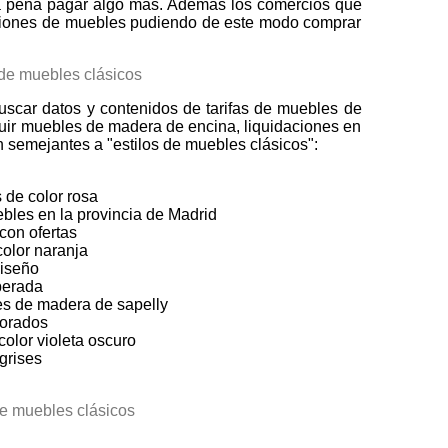
a pena pagar algo más. Además los comercios que
aciones de muebles pudiendo de este modo comprar
uscar datos y contenidos de tarifas de muebles de
guir muebles de madera de encina, liquidaciones en
 semejantes a "estilos de muebles clásicos":
 de color rosa
bles en la provincia de Madrid
con ofertas
olor naranja
diseño
perada
s de madera de sapelly
orados
olor violeta oscuro
grises