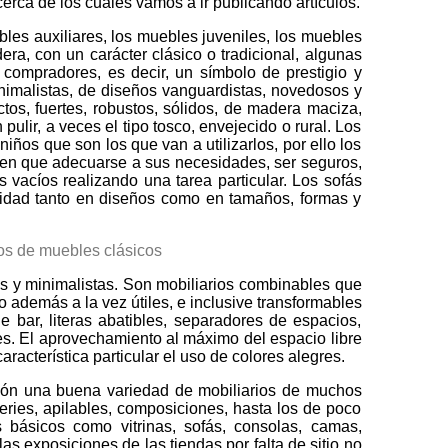
rca de los cuales vamos a ir publicando artículos.
bles auxiliares, los muebles juveniles, los muebles
ra, con un carácter clásico o tradicional, algunas
compradores, es decir, un símbolo de prestigio y
minimalistas, de diseños vanguardistas, novedosos y
tos, fuertes, robustos, sólidos, de madera maciza,
ulir, a veces el tipo tosco, envejecido o rural. Los
ños que son los que van a utilizarlos, por ello los
ienen que adecuarse a sus necesidades, ser seguros,
s vacíos realizando una tarea particular. Los sofás
cidad tanto en diseños como en tamaños, formas y
s y minimalistas. Son mobiliarios combinables que
o además a la vez útiles, e inclusive transformables
 bar, literas abatibles, separadores de espacios,
s. El aprovechamiento al máximo del espacio libre
cterística particular el uso de colores alegres.
ción una buena variedad de mobiliarios de muchos
ries, apilables, composiciones, hasta los de poco
s básicos como vitrinas, sofás, consolas, camas,
las exposiciones de las tiendas por falta de sitio no