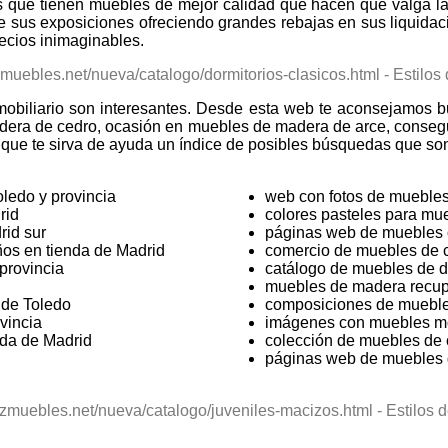
 que tienen muebles de mejor calidad que hacen que valga l
te sus exposiciones ofreciendo grandes rebajas en sus liquid
ecios inimaginables.
 mobiliario son interesantes. Desde esta web te aconsejamos b
madera de cedro, ocasión en muebles de madera de arce, conse
que te sirva de ayuda un índice de posibles búsquedas que son
ledo y provincia
web con fotos de muebles
rid
colores pasteles para mue
rid sur
páginas web de muebles 
os en tienda de Madrid
comercio de muebles de c
provincia
catálogo de muebles de 
muebles de madera recu
 de Toledo
composiciones de mueble
vincia
imágenes con muebles m
nda de Madrid
colección de muebles de c
páginas web de muebles 