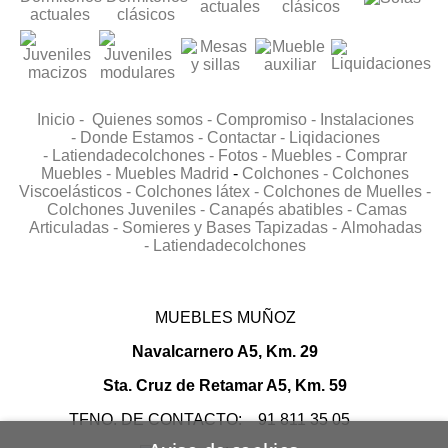
Inicio -
Quienes somos -
Compromiso -
Instalaciones
-
Donde Estamos -
Contactar -
Liqidaciones
-
Latiendadecolchones -
Fotos -
Muebles -
Comprar
Muebles -
Muebles Madrid
-
Colchones -
Colchones
Viscoelásticos -
Colchones látex -
Colchones de Muelles -
Colchones Juveniles -
Canapés abatibles -
Camas
Articuladas -
Somieres y Bases Tapizadas -
Almohadas
-
Latiendadecolchones
MUEBLES MUÑOZ
Navalcarnero A5, Km. 29
Sta. Cruz de Retamar A5, Km. 59
TFNO. DE CONTACTO: 91 811 35 05