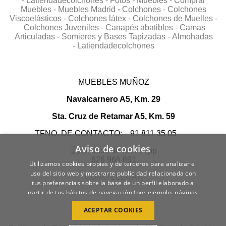
-
Latiendadecolchones -
Fotos -
Muebles -
Comprar
Muebles -
Muebles Madrid
-
Colchones -
Colchones
Viscoelásticos -
Colchones látex -
Colchones de Muelles -
Colchones Juveniles -
Canapés abatibles -
Camas
Articuladas -
Somieres y Bases Tapizadas -
Almohadas
-
Latiendadecolchones
MUEBLES MUÑOZ
Navalcarnero A5, Km. 29
Sta. Cruz de Retamar A5, Km. 59
TFNO. DE CONTACTO: 91 811 35 05
Aviso de cookies
626 966 691
Utilizamos cookies propias y de terceros para analizar el
uso del sitio web y mostrarte publicidad relacionada con
COMO LLEGAR
tus preferencias sobre la base de un perfil elaborado a
partir de tus hábitos de navegación (por ejemplo, páginas
visitadas).
POLÍTICA DE COOKIES
ACEPTAR COOKIES