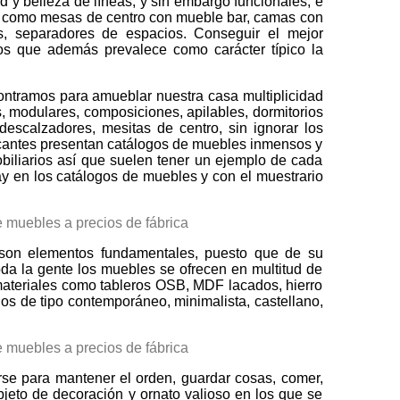
d y belleza de líneas, y sin embargo funcionales, e
acio como mesas de centro con mueble bar, camas con
s, separadores de espacios. Conseguir el mejor
los que además prevalece como carácter típico la
ontramos para amueblar nuestra casa multiplicidad
, modulares, composiciones, apilables, dormitorios
descalzadores, mesitas de centro, sin ignorar los
ricantes presentan catálogos de muebles inmensos y
biliarios así que suelen tener un ejemplo de cada
y en los catálogos de muebles y con el muestrario
, son elementos fundamentales, puesto que de su
oda la gente los muebles se ofrecen en multitud de
do materiales como tableros OSB, MDF lacados, hierro
los de tipo contemporáneo, minimalista, castellano,
arse para mantener el orden, guardar cosas, comer,
bjeto de decoración y ornato valioso en los que se