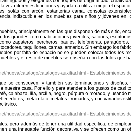
 Distinguidos y elegantes con toques de originalidad, creativida
a la vez diferentes funciones y ayudan a utilizar mejor el esp
s, sofás con arcón, estanterías cama, consolas extensible
encia indiscutible en los muebles para niños y jóvenes en 
uebles, principalmente en las que disponen de más sitio, enc
 los grandes como habitaciones juveniles, salones, escritorios
como zapateros, percheros, baúles, telefoneras, paragüeros, 
, tocadores, taquillones, camas, armarios. Sin embargo los fab
ebles por falta de espacio no se pueden colocar todos los mo
uebles y el resto de muebles se enseñan con las fotos que ha
n que se construyen, y también sus terminaciones y diseños
e nuestra casa. Por ello y para atender a los gustos de casi t
 café, calabaza, lila, arcilla, negro, púrpura o morado, y usan
ellecedores, metacrilato, metales cromados, y con variados esti
oclásico.
ales, pero además de tener una utilidad específica, de emple
enen una innegable función decorativa y se ofrecen como un o