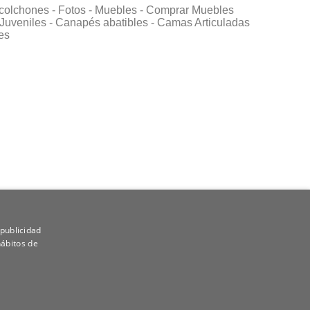
colchones -
Fotos -
Muebles -
Comprar Muebles
Juveniles -
Canapés abatibles -
Camas Articuladas
es
 publicidad
hábitos de