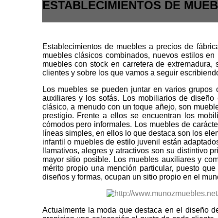
ESTABLECIMIENTOS DE MUEBL
Establecimientos de muebles a precios de fábrica
muebles clásicos combinados, nuevos estilos en 
muebles con stock en carretera de extremadura, s
clientes y sobre los que vamos a seguir escribiendo
Los muebles se pueden juntar en varios grupos o 
auxiliares y los sofás. Los mobiliarios de diseñ
clásico, a menudo con un toque añejo, son muebles
prestigio. Frente a ellos se encuentran los mobi
cómodos pero informales. Los muebles de carácter r
líneas simples, en ellos lo que destaca son los el
infantil o muebles de estilo juvenil están adaptado
llamativos, alegres y atractivos son su distintivo 
mayor sitio posible. Los muebles auxiliares y co
mérito propio una mención particular, puesto que
diseños y formas, ocupan un sitio propio en el mund
Actualmente la moda que destaca en el diseño de 