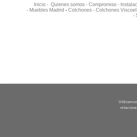
Inicio -
Quienes somos -
Compromiso -
Instala
-
Muebles Madrid
-
Colchones -
Colchones Viscoel
-
Utilizamos
relaciona