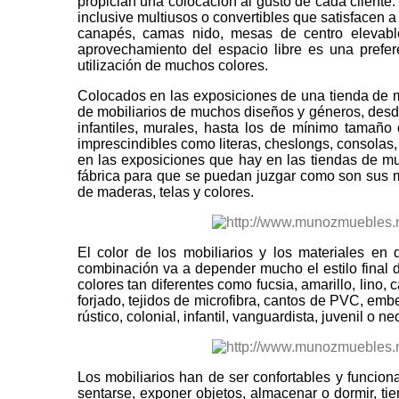
propician una colocación al gusto de cada cliente.
inclusive multiusos o convertibles que satisfacen 
canapés, camas nido, mesas de centro elevable
aprovechamiento del espacio libre es una prefer
utilización de muchos colores.
Colocados en las exposiciones de una tienda de m
de mobiliarios de muchos diseños y géneros, desde
infantiles, murales, hasta los de mínimo tamaño 
imprescindibles como literas, cheslongs, consolas
en las exposiciones que hay en las tiendas de mu
fábrica para que se puedan juzgar como son sus m
de maderas, telas y colores.
El color de los mobiliarios y los materiales e
combinación va a depender mucho el estilo final d
colores tan diferentes como fucsia, amarillo, lino,
forjado, tejidos de microfibra, cantos de PVC, emb
rústico, colonial, infantil, vanguardista, juvenil o ne
Los mobiliarios han de ser confortables y funcion
sentarse, exponer objetos, almacenar o dormir, ti