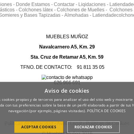
ciones -
Donde Estamos -
Contactar -
Liqidaciones -
Latiendade
ásticos -
Colchones látex -
Colchones de Muelles -
Colchones 
Somieres y Bases Tapizadas -
Almohadas -
Latiendadecolchon
MUEBLES MUÑOZ
Navalcarnero A5, Km. 29
Sta. Cruz de Retamar A5, Km. 59
TFNO. DE CONTACTO: 91 811 35 05
626 966 691
Aviso de cookies
COMO LLEGAR
 cookies propias y de terceros para analizar el uso del sitio web y mostrarte
da con tus preferencias sobre la base de un perfil elaborado a partir de tus 
navegación (por ejemplo, páginas visitadas).
POLÍTICA DE COOKIES
Políticas de Privacidad
-
Aviso Legal
-
Políticas de Cookies
ACEPTAR COOKIES
RECHAZAR COOKIES
© Muebles Muñoz 2016