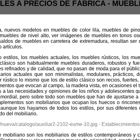
ES A PRECIOS DE FÁBRICA - MUEBL
, nuevos modelos en muebles de color lila, muebles de pino 
muebles de nivel alto, ver imágenes de muebles en tonos os
aldos de muebles en carretera de extremadura, resultan ser 
 artículos.
estilos, los muebles actuales, los muebles rústicos, los mue
o clásico son habitualmente muebles duraderos, robustos y fue
 refinados y de calidad, que no pasan de moda para el público 
liarios actuales que son minimalistas, modulares, prácticos, 
ústico lo mismo que los de estilo clásico son recios, fuertes
ementos que evocan al campo, la madera vista, en ocasiones el ti
s a las necesidades y opiniones de los niños y adolescentes que
primordial, pero sobre todo son muebles que han de ajustarse a 
mplementos son mobiliarios que ocupan los huecos o rincones
 aunque los hayamos de todos los estilos, por sus diferentes 
o del mobiliario.
mobiliario son los mobiliarios de estilos contemporáneos y 