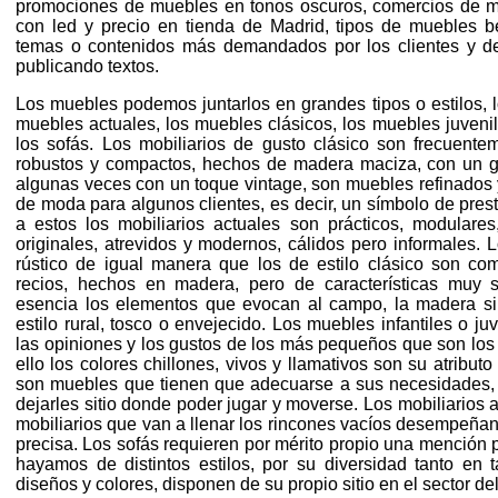
promociones de muebles en tonos oscuros, comercios de 
con led y precio en tienda de Madrid, tipos de muebles be
temas o contenidos más demandados por los clientes y d
publicando textos.
Los muebles podemos juntarlos en grandes tipos o estilos, l
muebles actuales, los muebles clásicos, los muebles juvenil
los sofás. Los mobiliarios de gusto clásico son frecuent
robustos y compactos, hechos de madera maciza, con un gus
algunas veces con un toque vintage, son muebles refinados 
de moda para algunos clientes, es decir, un símbolo de presti
a estos los mobiliarios actuales son prácticos, modulares
originales, atrevidos y modernos, cálidos pero informales. L
rústico de igual manera que los de estilo clásico son comp
recios, hechos en madera, pero de características muy s
esencia los elementos que evocan al campo, la madera sin
estilo rural, tosco o envejecido. Los muebles infantiles o j
las opiniones y los gustos de los más pequeños que son los q
ello los colores chillones, vivos y llamativos son su atribut
son muebles que tienen que adecuarse a sus necesidades, s
dejarles sitio donde poder jugar y moverse. Los mobiliarios 
mobiliarios que van a llenar los rincones vacíos desempeña
precisa. Los sofás requieren por mérito propio una mención p
hayamos de distintos estilos, por su diversidad tanto en
diseños y colores, disponen de su propio sitio en el sector del