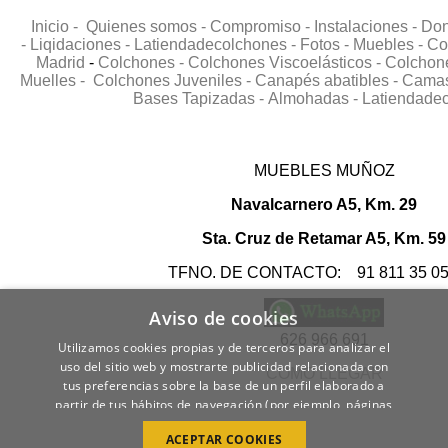
Inicio -
Quienes somos -
Compromiso -
Instalaciones -
Don
-
Liqidaciones -
Latiendadecolchones -
Fotos -
Muebles -
Co
Madrid
-
Colchones -
Colchones Viscoelásticos -
Colchone
Muelles -
Colchones Juveniles -
Canapés abatibles -
Camas 
Bases Tapizadas -
Almohadas -
Latiendade
MUEBLES MUÑOZ
Navalcarnero A5, Km. 29
Sta. Cruz de Retamar A5, Km. 59
TFNO. DE CONTACTO: 91 811 35 0
Aviso de cookies
626 966 691
Utilizamos cookies propias y de terceros para analizar el
uso del sitio web y mostrarte publicidad relacionada con
COMO LLEGAR
tus preferencias sobre la base de un perfil elaborado a
partir de tus hábitos de navegación (por ejemplo, páginas
visitadas).
POLÍTICA DE COOKIES
ACEPTAR COOKIES