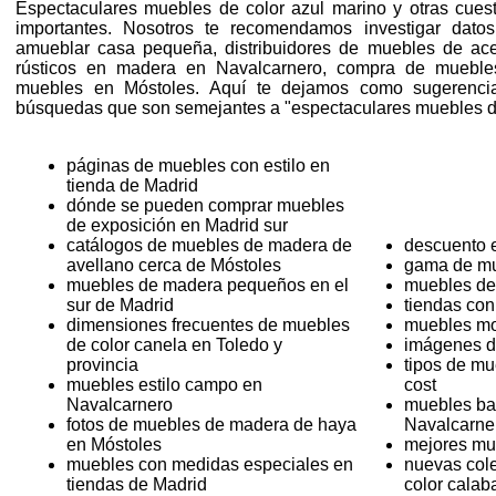
Espectaculares muebles de color azul marino y otras cues
importantes. Nosotros te recomendamos investigar dato
amueblar casa pequeña, distribuidores de muebles de a
rústicos en madera en Navalcarnero, compra de muebles
muebles en Móstoles. Aquí te dejamos como sugerencia
búsquedas que son semejantes a "espectaculares muebles de
páginas de muebles con estilo en
tienda de Madrid
dónde se pueden comprar muebles
de exposición en Madrid sur
catálogos de muebles de madera de
descuento 
avellano cerca de Móstoles
gama de mu
muebles de madera pequeños en el
muebles de
sur de Madrid
tiendas con
dimensiones frecuentes de muebles
muebles mo
de color canela en Toledo y
imágenes d
provincia
tipos de mu
muebles estilo campo en
cost
Navalcarnero
muebles ba
fotos de muebles de madera de haya
Navalcarne
en Móstoles
mejores mu
muebles con medidas especiales en
nuevas col
tiendas de Madrid
color calab