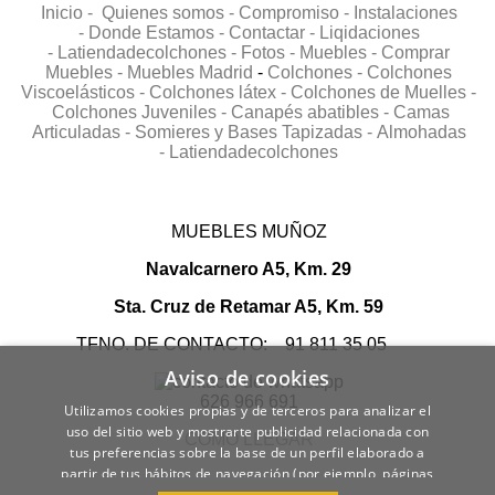
Inicio -
Quienes somos -
Compromiso -
Instalaciones
-
Donde Estamos -
Contactar -
Liqidaciones
-
Latiendadecolchones -
Fotos -
Muebles -
Comprar
Muebles -
Muebles Madrid
-
Colchones -
Colchones
Viscoelásticos -
Colchones látex -
Colchones de Muelles -
Colchones Juveniles -
Canapés abatibles -
Camas
Articuladas -
Somieres y Bases Tapizadas -
Almohadas
-
Latiendadecolchones
MUEBLES MUÑOZ
Navalcarnero A5, Km. 29
Sta. Cruz de Retamar A5, Km. 59
TFNO. DE CONTACTO: 91 811 35 05
Aviso de cookies
626 966 691
Utilizamos cookies propias y de terceros para analizar el
uso del sitio web y mostrarte publicidad relacionada con
COMO LLEGAR
tus preferencias sobre la base de un perfil elaborado a
partir de tus hábitos de navegación (por ejemplo, páginas
visitadas).
POLÍTICA DE COOKIES