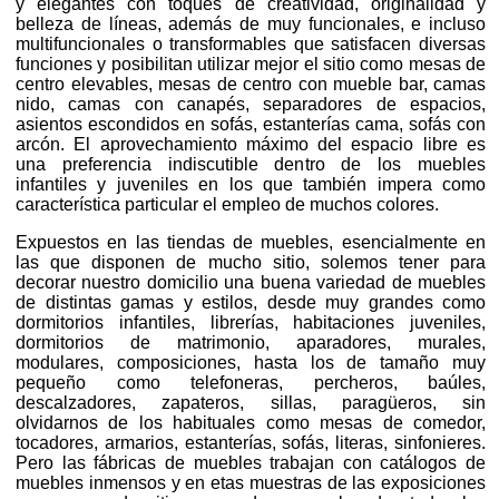
y elegantes con toques de creatividad, originalidad y
belleza de líneas, además de muy funcionales, e incluso
multifuncionales o transformables que satisfacen diversas
funciones y posibilitan utilizar mejor el sitio como mesas de
centro elevables, mesas de centro con mueble bar, camas
nido, camas con canapés, separadores de espacios,
asientos escondidos en sofás, estanterías cama, sofás con
arcón. El aprovechamiento máximo del espacio libre es
una preferencia indiscutible dentro de los muebles
infantiles y juveniles en los que también impera como
característica particular el empleo de muchos colores.
Expuestos en las tiendas de muebles, esencialmente en
las que disponen de mucho sitio, solemos tener para
decorar nuestro domicilio una buena variedad de muebles
de distintas gamas y estilos, desde muy grandes como
dormitorios infantiles, librerías, habitaciones juveniles,
dormitorios de matrimonio, aparadores, murales,
modulares, composiciones, hasta los de tamaño muy
pequeño como telefoneras, percheros, baúles,
descalzadores, zapateros, sillas, paragüeros, sin
olvidarnos de los habituales como mesas de comedor,
tocadores, armarios, estanterías, sofás, literas, sinfonieres.
Pero las fábricas de muebles trabajan con catálogos de
muebles inmensos y en etas muestras de las exposiciones