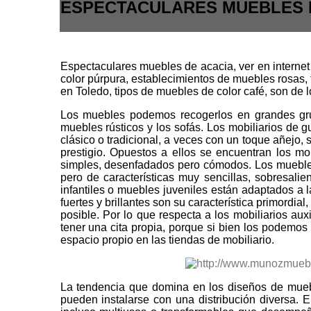
ESPECTACULARES MUEBLES D
Espectaculares muebles de acacia, ver en internet
color púrpura, establecimientos de muebles rosas,
en Toledo, tipos de muebles de color café, son de 
Los muebles podemos recogerlos en grandes grupo
muebles rústicos y los sofás. Los mobiliarios de
clásico o tradicional, a veces con un toque añejo,
prestigio. Opuestos a ellos se encuentran los mo
simples, desenfadados pero cómodos. Los muebles d
pero de características muy sencillas, sobresalie
infantiles o muebles juveniles están adaptados a l
fuertes y brillantes son su característica primordia
posible. Por lo que respecta a los mobiliarios aux
tener una cita propia, porque si bien los podemos
espacio propio en las tiendas de mobiliario.
La tendencia que domina en los diseños de muebl
pueden instalarse con una distribución diversa. E