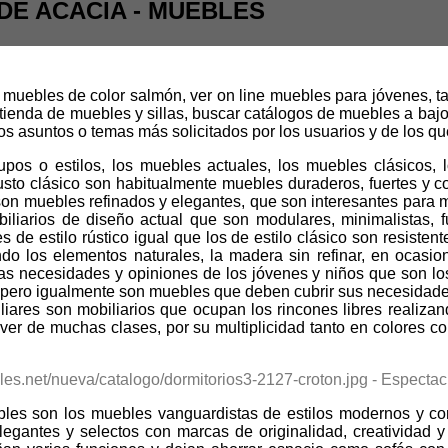
E ACACIA - MUEBLES
 muebles de color salmón, ver on line muebles para jóvenes, 
 tienda de muebles y sillas, buscar catálogos de muebles a b
los asuntos o temas más solicitados por los usuarios y de los q
s o estilos, los muebles actuales, los muebles clásicos, lo
 gusto clásico son habitualmente muebles duraderos, fuertes y
 son muebles refinados y elegantes, que son interesantes para 
biliarios de diseño actual que son modulares, minimalistas, f
e estilo rústico igual que los de estilo clásico son resistent
ndo los elementos naturales, la madera sin refinar, en ocasio
as necesidades y opiniones de los jóvenes y niños que son los q
l, pero igualmente son muebles que deben cubrir sus necesidades,
iliares son mobiliarios que ocupan los rincones libres realiz
 ver de muchas clases, por su multiplicidad tanto en colores
es son los muebles vanguardistas de estilos modernos y con 
legantes y selectos con marcas de originalidad, creatividad y