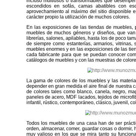
incluso multiusos o transformables que desempe
escondidos en sofás, camas abatibles con esc
aprovechamiento al máximo del sitio disponible 
carácter propio la utilización de muchos colores.
En las exposiciones de las tiendas de muebles,
muebles de muchos géneros y diseños, que van de
librerías, salones, apilables, hasta los de poco t
de siempre como estanterías, armarios, vitrinas,
muebles enormes y en las exposiciones de las tien
cada fabricante para que se puedan conocer com
catálogos de muebles y con las muestras de colore
La gama de colores de los muebles y las materia
depender en gran medida el aire final de nuestra 
de colores tales como blanco, canela, negro, ma
paneles de acero, MDF lacados, tejidos de microfib
infantil, rústico, contemporáneo, clásico, juvenil, co
Todos los muebles de una casa han de ser práctic
orden, almacenar, comer, guardar cosas o dormir, 
muy valioso en los que se mira tanto su funciona