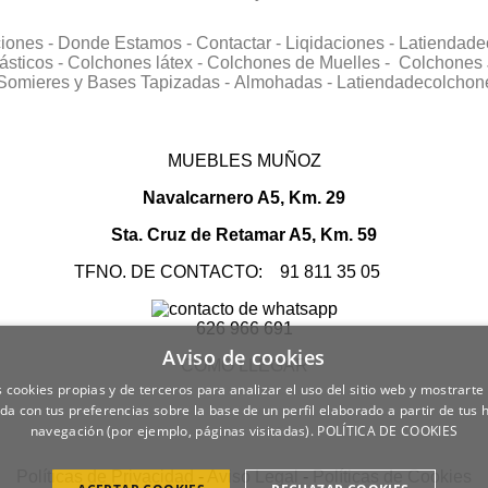
ciones -
Donde Estamos -
Contactar -
Liqidaciones -
Latiendade
ásticos -
Colchones látex -
Colchones de Muelles -
Colchones 
Somieres y Bases Tapizadas -
Almohadas -
Latiendadecolchon
MUEBLES MUÑOZ
Navalcarnero A5, Km. 29
Sta. Cruz de Retamar A5, Km. 59
TFNO. DE CONTACTO: 91 811 35 05
626 966 691
Aviso de cookies
COMO LLEGAR
 cookies propias y de terceros para analizar el uso del sitio web y mostrarte
da con tus preferencias sobre la base de un perfil elaborado a partir de tus 
navegación (por ejemplo, páginas visitadas).
POLÍTICA DE COOKIES
Políticas de Privacidad
-
Aviso Legal
-
Políticas de Cookies