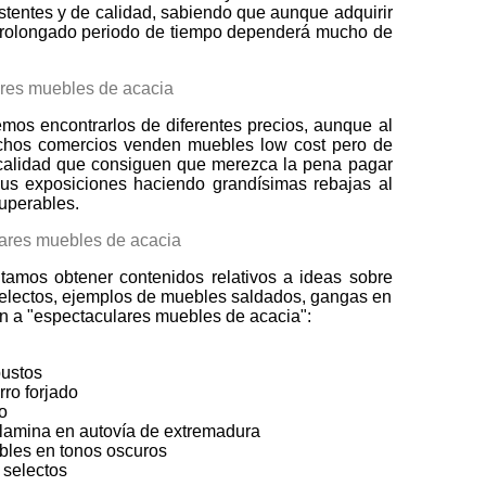
stentes y de calidad, sabiendo que aunque adquirir
n prolongado periodo de tiempo dependerá mucho de
os encontrarlos de diferentes precios, aunque al
chos comercios venden muebles low cost pero de
calidad que consiguen que merezca la pena pagar
us exposiciones haciendo grandísimas rebajas al
uperables.
itamos obtener contenidos relativos a ideas sobre
selectos, ejemplos de muebles saldados, gangas en
n a "espectaculares muebles de acacia":
ustos
rro forjado
o
lamina en autovía de extremadura
bles en tonos oscuros
 selectos