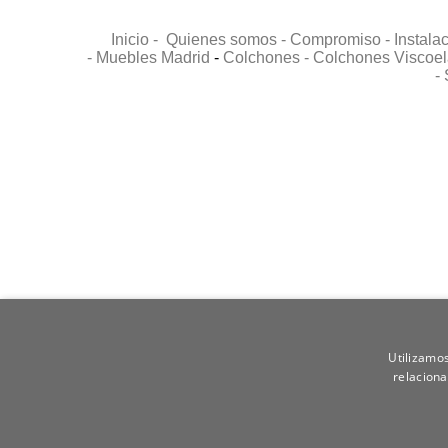
Inicio -
Quienes somos -
Compromiso -
Instala
-
Muebles Madrid
-
Colchones -
Colchones Viscoel
-
Utilizamos
relaciona