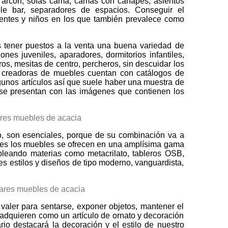
 arcón, sofás cama, camas con canapés, asientos
le bar, separadores de espacios. Conseguir el
centes y niños en los que también prevalece como
 tener puestos a la venta una buena variedad de
s juveniles, aparadores, dormitorios infantiles,
os, mesitas de centro, percheros, sin descuidar los
cas creadoras de muebles cuentan con catálogos de
gunos artículos así que suele haber una muestra de
se presentan con las imágenes que contienen los
o, son esenciales, porque de su combinación va a
entes los muebles se ofrecen en una amplísima gama
pleando materias como metacrilato, tableros OSB,
es estilos y diseños de tipo moderno, vanguardista,
valer para sentarse, exponer objetos, mantener el
 adquieren como un artículo de ornato y decoración
io destacará la decoración y el estilo de nuestro