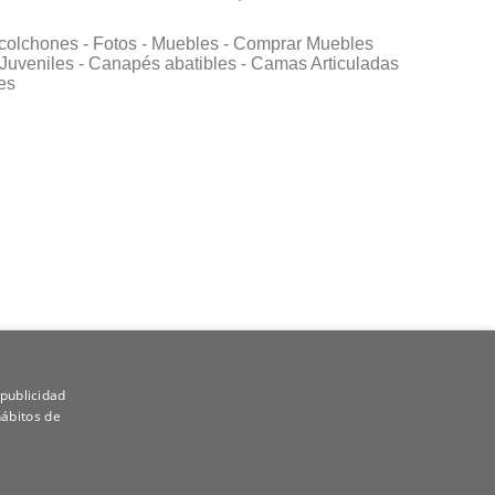
colchones -
Fotos -
Muebles -
Comprar Muebles
Juveniles -
Canapés abatibles -
Camas Articuladas
es
 publicidad
hábitos de