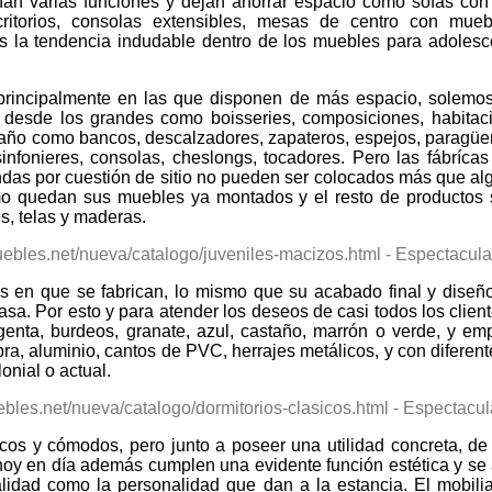
ñan varias funciones y dejan ahorrar espacio como sofás con
ritorios, consolas extensibles, mesas de centro con mueb
es la tendencia indudable dentro de los muebles para adoles
 principalmente en las que disponen de más espacio, solemos
sde los grandes como boisseries, composiciones, habitacione
amaño como bancos, descalzadores, zapateros, espejos, paragüer
 sinfonieres, consolas, cheslongs, tocadores. Pero las fábrí
das por cuestión de sitio no pueden ser colocados más que al
o quedan sus muebles ya montados y el resto de productos 
s, telas y maderas.
s en que se fabrican, lo mismo que su acabado final y diseñ
casa. Por esto y para atender los deseos de casi todos los cli
genta, burdeos, granate, azul, castaño, marrón o verde, y em
ra, aluminio, cantos de PVC, herrajes metálicos, y con diferent
lonial o actual.
os y cómodos, pero junto a poseer una utilidad concreta, de 
hoy en día además cumplen una evidente función estética y se
lidad como la personalidad que dan a la estancia. El mobiliar