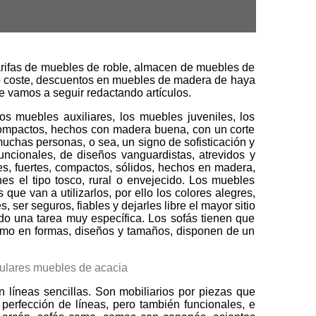
tarifas de muebles de roble, almacen de muebles de
ajo coste, descuentos en muebles de madera de haya
ue vamos a seguir redactando artículos.
s muebles auxiliares, los muebles juveniles, los
 compactos, hechos con madera buena, con un corte
muchas personas, o sea, un signo de sofisticación y
uncionales, de diseños vanguardistas, atrevidos y
es, fuertes, compactos, sólidos, hechos en madera,
nes el tipo tosco, rural o envejecido. Los muebles
ue van a utilizarlos, por ello los colores alegres,
 ser seguros, fiables y dejarles libre el mayor sitio
ando una tarea muy específica. Los sofás tienen que
 como en formas, diseños y tamaños, disponen de un
líneas sencillas. Son mobiliarios por piezas que
 perfección de líneas, pero también funcionales, e