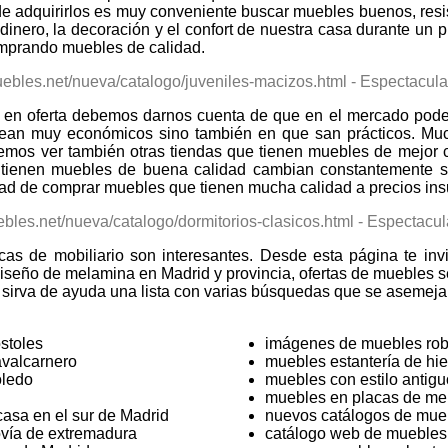
 de adquirirlos es muy conveniente buscar muebles buenos, resi
inero, la decoración y el confort de nuestra casa durante u
comprando muebles de calidad.
 en oferta debemos darnos cuenta de que en el mercado podem
 sean muy económicos sino también en que san prácticos. Mu
emos ver también otras tiendas que tienen muebles de mejor 
 tienen muebles de buena calidad cambian constantemente s
idad de comprar muebles que tienen mucha calidad a precios ins
as de mobiliario son interesantes. Desde esta página te inv
iseño de melamina en Madrid y provincia, ofertas de muebles 
 sirva de ayuda una lista con varias búsquedas que se asemeja
stoles
imágenes de muebles rob
avalcarnero
muebles estantería de hie
oledo
muebles con estilo antigu
muebles en placas de me
asa en el sur de Madrid
nuevos catálogos de mue
ovía de extremadura
catálogo web de muebles