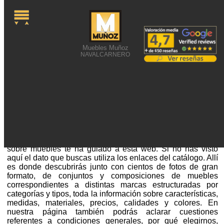
Muebles Muñoz
NAVALCARNERO
ENCONTRAR MUEBLES
NARANJAS
Encontrar muebles naranjas o una búsqueda relacionada
sobre muebles te ha guiado a esta web. Si no has visto
aquí el dato que buscas utiliza los enlaces del catálogo. Allí
es donde descubrirás junto con cientos de fotos de gran
formato, de conjuntos y composiciones de muebles
correspondientes a distintas marcas estructuradas por
categorías y tipos, toda la información sobre características,
medidas, materiales, precios, calidades y colores. En
nuestra página también podrás aclarar cuestiones
referentes a condiciones generales, por qué elegirnos,