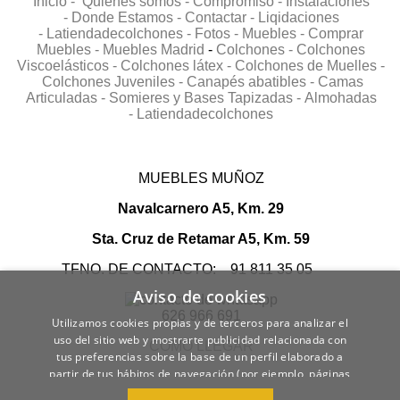
Inicio -
Quienes somos -
Compromiso -
Instalaciones
-
Donde Estamos -
Contactar -
Liqidaciones
-
Latiendadecolchones -
Fotos -
Muebles -
Comprar
Muebles -
Muebles Madrid
-
Colchones -
Colchones
Viscoelásticos -
Colchones látex -
Colchones de Muelles -
Colchones Juveniles -
Canapés abatibles -
Camas
Articuladas -
Somieres y Bases Tapizadas -
Almohadas
-
Latiendadecolchones
MUEBLES MUÑOZ
Navalcarnero A5, Km. 29
Sta. Cruz de Retamar A5, Km. 59
TFNO. DE CONTACTO: 91 811 35 05
Aviso de cookies
626 966 691
Utilizamos cookies propias y de terceros para analizar el
uso del sitio web y mostrarte publicidad relacionada con
COMO LLEGAR
tus preferencias sobre la base de un perfil elaborado a
partir de tus hábitos de navegación (por ejemplo, páginas
visitadas).
POLÍTICA DE COOKIES