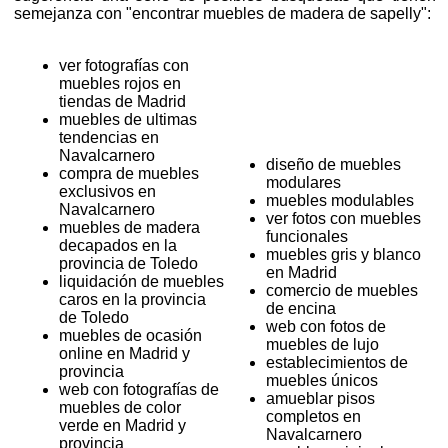
semejanza con "encontrar muebles de madera de sapelly":
ver fotografías con
muebles rojos en
tiendas de Madrid
muebles de ultimas
tendencias en
Navalcarnero
diseño de muebles
compra de muebles
modulares
exclusivos en
muebles modulables
Navalcarnero
ver fotos con muebles
muebles de madera
funcionales
decapados en la
muebles gris y blanco
provincia de Toledo
en Madrid
liquidación de muebles
comercio de muebles
caros en la provincia
de encina
de Toledo
web con fotos de
muebles de ocasión
muebles de lujo
online en Madrid y
establecimientos de
provincia
muebles únicos
web con fotografías de
amueblar pisos
muebles de color
completos en
verde en Madrid y
Navalcarnero
provincia