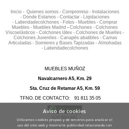
Inicio -
Quienes somos -
Compromiso -
Instalaciones
-
Donde Estamos -
Contactar -
Liqidaciones
-
Latiendadecolchones -
Fotos -
Muebles -
Comprar
Muebles -
Muebles Madrid
-
Colchones -
Colchones
Viscoelásticos -
Colchones látex -
Colchones de Muelles -
Colchones Juveniles -
Canapés abatibles -
Camas
Articuladas -
Somieres y Bases Tapizadas -
Almohadas
-
Latiendadecolchones
MUEBLES MUÑOZ
Navalcarnero A5, Km. 29
Sta. Cruz de Retamar A5, Km. 59
TFNO. DE CONTACTO: 91 811 35 05
Aviso de cookies
626 966 691
Utilizamos cookies propias y de terceros para analizar el
uso del sitio web y mostrarte publicidad relacionada con
COMO LLEGAR